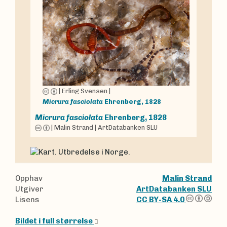
|
Erling Svensen
|
Micrura fasciolata
Ehrenberg, 1828
Micrura fasciolata
Ehrenberg, 1828
|
Malin Strand
|
ArtDatabanken SLU
Opphav
Malin Strand
Utgiver
ArtDatabanken SLU
Lisens
CC BY-SA 4.0
Bildet i full størrelse