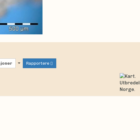
sjoner
Rapportere