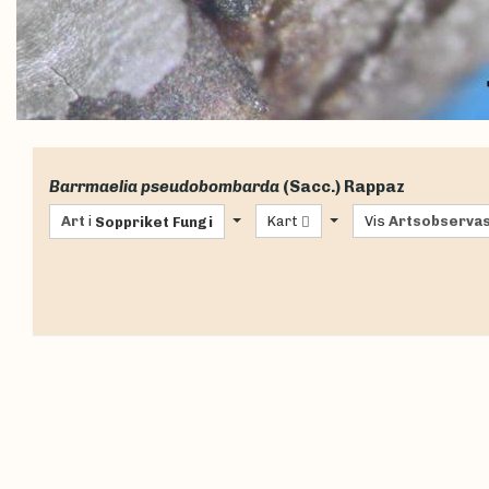
Barrmaelia pseudobombarda
(Sacc.) Rappaz
Art
i
Kart
Vis
Artsobserva
Soppriket
Fungi