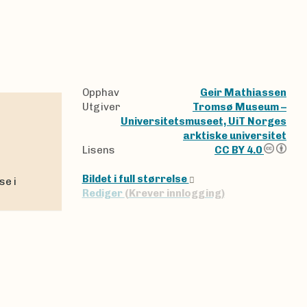
Opphav
Geir Mathiassen
Utgiver
Tromsø Museum –
Universitetsmuseet, UiT Norges
arktiske universitet
Lisens
CC BY 4.0
Bildet i full størrelse
Rediger
(Krever innlogging)