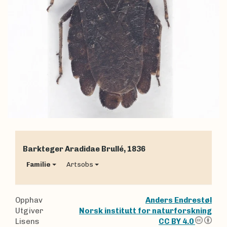
Barkteger
Aradidae
Brullé, 1836
Familie
Artsobs
Opphav
Anders Endrestøl
Utgiver
Norsk institutt for naturforskning
Lisens
CC BY 4.0