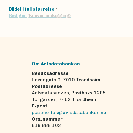
Bildet i full størrelse
Rediger
(Krever innlogging)
Om Artsdatabanken
Besøksadresse
Havnegata 9, 7010 Trondheim
Postadresse
Artsdatabanken, Postboks 1285
Torgarden, 7462 Trondheim
E-post
postmottak@artsdatabanken.no
Org.nummer
919 666 102