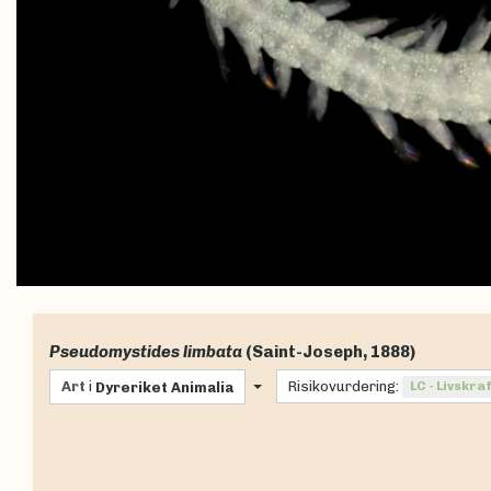
Pseudomystides limbata
(Saint-Joseph, 1888)
Art
i
Risikovurdering:
LC - Livskra
Dyreriket
Animalia