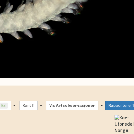
ftig
Kart
Vis
Artsobservasjoner
Rapportere