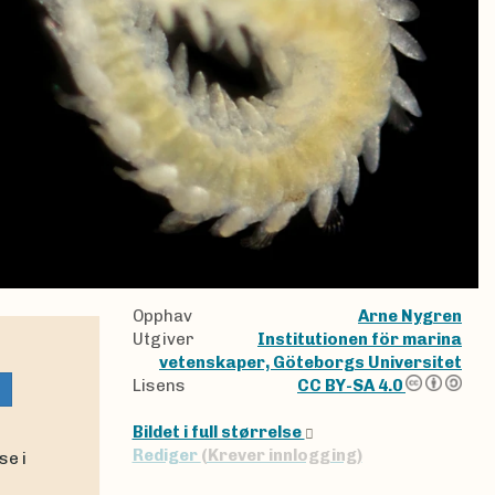
Opphav
Arne Nygren
Utgiver
Institutionen för marina
vetenskaper, Göteborgs Universitet
Lisens
CC BY-SA 4.0
Bildet i full størrelse
Rediger
(Krever innlogging)