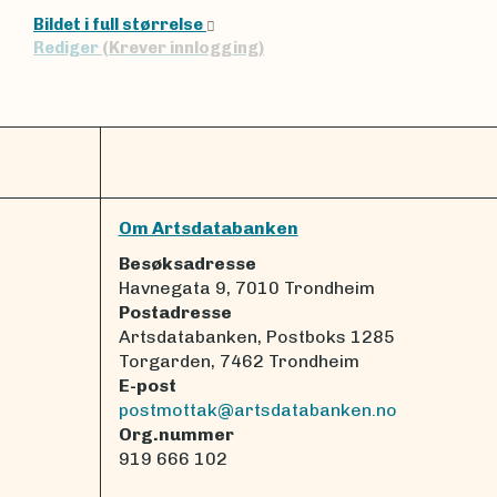
Bildet i full størrelse
Rediger
(Krever innlogging)
Om Artsdatabanken
Besøksadresse
Havnegata 9, 7010 Trondheim
Postadresse
Artsdatabanken, Postboks 1285
Torgarden, 7462 Trondheim
E-post
postmottak@artsdatabanken.no
Org.nummer
919 666 102