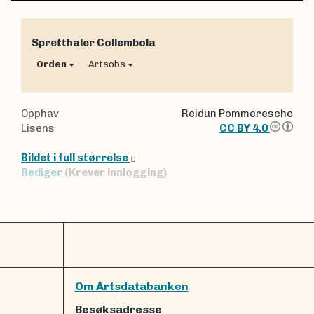
Spretthaler
Collembola
Orden
Artsobs
Opphav
Reidun Pommeresche
Lisens
CC BY 4.0
Bildet i full størrelse
Rediger
(Krever innlogging)
Om Artsdatabanken
Besøksadresse