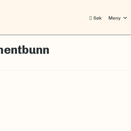
expand_more
Søk
Meny
imentbunn