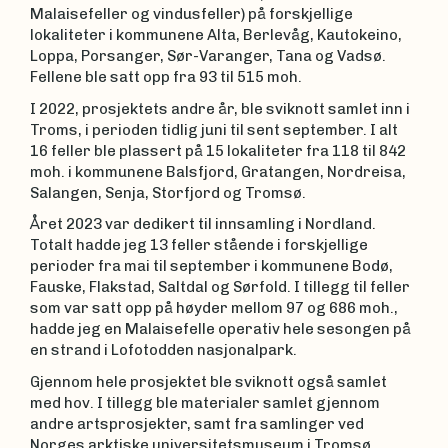
Malaisefeller og vindusfeller) på forskjellige
lokaliteter i kommunene Alta, Berlevåg, Kautokeino,
Loppa, Porsanger, Sør-Varanger, Tana og Vadsø.
Fellene ble satt opp fra 93 til 515 moh.
I 2022, prosjektets andre år, ble sviknott samlet inn i
Troms, i perioden tidlig juni til sent september. I alt
16 feller ble plassert på 15 lokaliteter fra 118 til 842
moh. i kommunene Balsfjord, Gratangen, Nordreisa,
Salangen, Senja, Storfjord og Tromsø.
Året 2023 var dedikert til innsamling i Nordland.
Totalt hadde jeg 13 feller stående i forskjellige
perioder fra mai til september i kommunene Bodø,
Fauske, Flakstad, Saltdal og Sørfold. I tillegg til feller
som var satt opp på høyder mellom 97 og 686 moh.,
hadde jeg en Malaisefelle operativ hele sesongen på
en strand i Lofotodden nasjonalpark.
Gjennom hele prosjektet ble sviknott også samlet
med hov. I tillegg ble materialer samlet gjennom
andre artsprosjekter, samt fra samlinger ved
Norges arktiske universitetsmuseum i Tromsø,