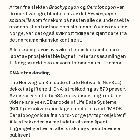
Arter fra slekten
Brachypogon
og
Ceratopogon
var
de mest vanlige, blant dem var det
Brachypogon
sociablilis
som forekom på nesten alle de undersøkte
stedene. Blant artene som ble funnet å være nye for
Norge, var det også sviknott tidligere kjent bare fra
det nordamerikanske kontinent.
Alle eksemplarer av sviknott som ble samlet inn i
løpet av prosjektet ble lagret i referansesamlingen
til Norges arktiske universitetsmuseum i Tromsø.
DNA-strekkoding
The Norwegian Barcode of Life Network (NorBOL)
dekket utgiftene til DNA-strekkoding av 570 prøver.
Av disse resulterte 534 i sekvenser lange nok for
videre analyser. I Barcode of Life Data Systems
(BOLD) er sekvensene lagret under navnet "MBOB
Ceratopogonidae fra Nord-Norge (Artsprosjektet)".
Alle strekkoder og metadata vil være åpent
tilgjengelig etter at alle forskningsresultatene er
publisert.