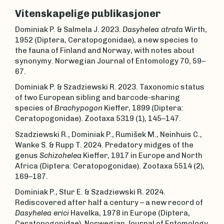
Vitenskapelige publikasjoner
Dominiak P. & Salmela J. 2023.
Dasyhelea atrata
Wirth,
1952 (Diptera, Ceratopogonidae), a new species to
the fauna of Finland and Norway, with notes about
synonymy. Norwegian Journal of Entomology 70, 59–
67.
Dominiak P. & Szadziewski R. 2023. Taxonomic status
of two European sibling and barcode-sharing
species of
Brachypogon
Kieffer, 1899 (Diptera:
Ceratopogonidae). Zootaxa 5319 (1), 145–147.
Szadziewski R., Dominiak P., Rumišek M., Neinhuis C.,
Wanke S. & Rupp T. 2024. Predatory midges of the
genus
Schizohelea
Kieffer, 1917 in Europe and North
Africa (Diptera: Ceratopogonidae). Zootaxa 5514 (2),
169–187.
Dominiak P., Stur E. & Szadziewski R. 2024.
Rediscovered after half a century – a new record of
Dasyhelea erici
Havelka, 1978 in Europe (Diptera,
Ceratopogonidae). Norwegian Journal of Entomology