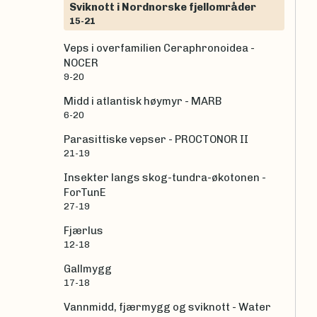
Sviknott i Nordnorske fjellområder
15-21
Veps i overfamilien Ceraphronoidea -
NOCER
9-20
Midd i atlantisk høymyr - MARB
6-20
Parasittiske vepser - PROCTONOR II
21-19
Insekter langs skog-tundra-økotonen -
ForTunE
27-19
Fjærlus
12-18
Gallmygg
17-18
Vannmidd, fjærmygg og sviknott - Water