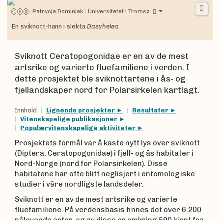
|
Patrycja Dominiak
|
Universitetet i Tromsø
En sviknott-hann i slekta
Dasyhelea
.
Sviknott Ceratopogonidae er en av de mest
artsrike og varierte fluefamiliene i verden. I
dette prosjektet ble sviknottartene i ås- og
fjellandskaper nord for Polarsirkelen kartlagt.
Innhold
Lignende prosjekter
Resultater
Vitenskapelige publikasjoner
Populærvitenskapelige aktiviteter
Prosjektets formål var å kaste nytt lys over sviknott
(Diptera, Ceratopogonidae) i fjell- og ås habitater i
Nord-Norge (nord for Polarsirkelen). Disse
habitatene har ofte blitt neglisjert i entomologiske
studier i våre nordligste landsdeler.
Sviknott er en av de mest artsrike og varierte
fluefamiliene. På verdensbasis finnes det over 6.200