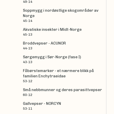
49-14
Soppmygg i nordøstlige skogområder av
Norge
45-14
Akvatiske insekter i Midt-Norge
45-13
Broddvepser - ACUNOR
44-13
Sørgemygg i Sør-Norge (fase I)
43-13
Fåbørstemarker - et nærmere blikk på
familien Enchytraeidae
53-12
Små nebbmunner og deres parasittvepser
60-12
Gallvepser - NORCYN
53-11