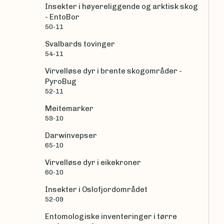
Insekter i høyereliggende og arktisk skog
- EntoBor
50-11
Svalbards tovinger
54-11
Virvelløse dyr i brente skogområder -
PyroBug
52-11
Meitemarker
59-10
Darwinvepser
65-10
Virvelløse dyr i eikekroner
60-10
Insekter i Oslofjordområdet
52-09
Entomologiske inventeringer i tørre