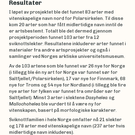
Resultater
I løpet av prosjektet ble det funnet 83 arter med
vitenskapelige navn nord for Polarsirkelen. Til disse
kom 20 arter som har fått midlertidige navn inntil de
er artsbestemt. Totalt ble det dermed gjennom
prosjektperioden funnet 103 arter fra 12
sviknottslekter. Resultatene inkluderer arter funnet i
materialer fra andre artsprosjekter og også i
samlinger ved Norges arktiske universitetsmuseum.
Av de 103 artene som ble funnet var 26 nye for Norge
(i tillegg ble én ny art for Norge var funnet sør for
Saltfjellet/Polarsirkelen), 17 var nye for Finnmark, 68
nye for Troms og 54 nye for Nordland (i tillegg ble fire
nye arter for fylken var funnet fra områder sør for
Saltfjellet). Minst 3 arter i slektene
Dasyhelea
og
Mallochohelea
ble vurdert til å være ny for
vitenskapen, basert på morfologiske karakterer.
Sviknottfamilien i hele Norge omfatter nå 21 slekter
og 178 arter med vitenskapelige navn (237 arter hvis
midlertidige navn inkluderes).