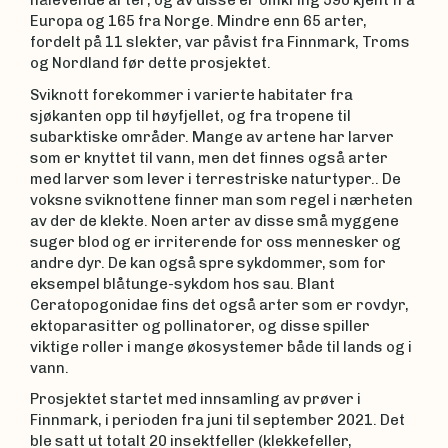
nålevende arter, og av disse er omkring 590 kjent fra
Europa og 165 fra Norge. Mindre enn 65 arter,
fordelt på 11 slekter, var påvist fra Finnmark, Troms
og Nordland før dette prosjektet.
Sviknott forekommer i varierte habitater fra
sjøkanten opp til høyfjellet, og fra tropene til
subarktiske områder. Mange av artene har larver
som er knyttet til vann, men det finnes også arter
med larver som lever i terrestriske naturtyper.. De
voksne sviknottene finner man som regel i nærheten
av der de klekte. Noen arter av disse små myggene
suger blod og er irriterende for oss mennesker og
andre dyr. De kan også spre sykdommer, som for
eksempel blåtunge-sykdom hos sau. Blant
Ceratopogonidae fins det også arter som er rovdyr,
ektoparasitter og pollinatorer, og disse spiller
viktige roller i mange økosystemer både til lands og i
vann.
Prosjektet startet med innsamling av prøver i
Finnmark, i perioden fra juni til september 2021. Det
ble satt ut totalt 20 insektfeller (klekkefeller,