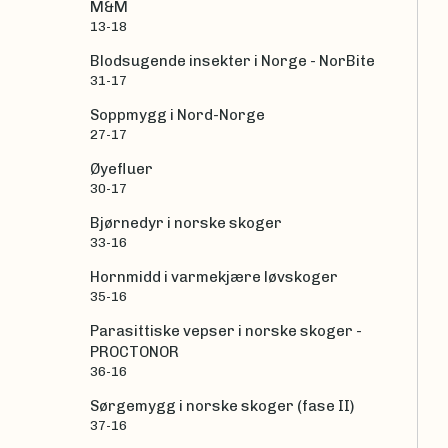
M&M
13-18
Blodsugende insekter i Norge - NorBite
31-17
Soppmygg i Nord-Norge
27-17
Øyefluer
30-17
Bjørnedyr i norske skoger
33-16
Hornmidd i varmekjære løvskoger
35-16
Parasittiske vepser i norske skoger -
PROCTONOR
36-16
Sørgemygg i norske skoger (fase II)
37-16