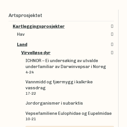
Artsprosjektet
Kartleggingsprosjekter
Hav
Land
Virvelløse dyr
ICHNOR – Ei undersøking av utvalde
underfamiliar av Darwinvepsar i Noreg
4-24
Vannmidd og fjærmygg i kalkrike
vassdrag
17-22
Jordorganismer i subarktis
Vepsefamiliene Eulophidae og Eupelmidae
10-21