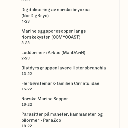
Digitalisering av norske bryozoa
(NorDigBryo)
4-23
Marine eggsporesopper langs
Norskekysten (OOMYCOAST)
3-23
Leddormer i Arktis (ManDAriN)
2-23
Bløtdyrsgruppen lavere Heterobranchia
13-22
Flerbørstemark-familien Cirratulidae
15-22
Norske Marine Sopper
16-22
Parasitter på maneter, kammaneter og
pilormer - ParaZoo
18-22