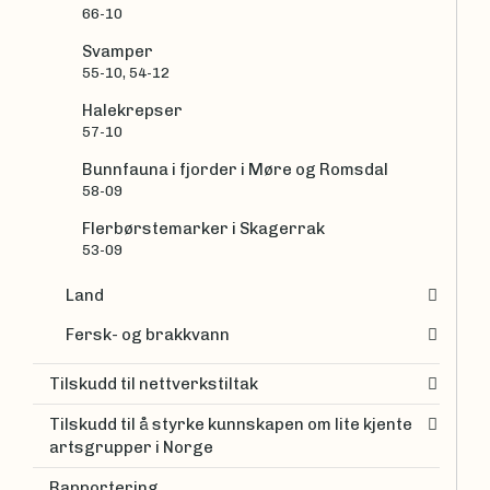
66-10
Svamper
55-10, 54-12
Halekrepser
57-10
Bunnfauna i fjorder i Møre og Romsdal
58-09
Flerbørstemarker i Skagerrak
53-09
Land
Fersk- og brakkvann
Tilskudd til nettverkstiltak
Tilskudd til å styrke kunnskapen om lite kjente
artsgrupper i Norge
Rapportering