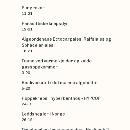
Pungreker
11-21
Parasittiske krepsdyr
12-21
Algeordenane Ectocarpales, Ralfsiales og
Sphacelariales
16-21
Fauna ved varme kjelder og kalde
gassoppkommer
3-20
Biodiversitet i det marine algebeltet
5-20
Hoppekreps i hyperbenthos - HYPCOP
24-19
Leddsnegler i Norge
26-19
Overfamilien Lysianassoidea - NorAmph 2