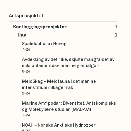
Artsprosjektet
Kartleggingsprosjekter
Hav
Scalidophora i Noreg
7-24
Avdekking av det rike, skjulte mangfaldet av
mikrofilamentøse marine grønalgar
6-24
MeioSkag – Meiofauna i det marine
interstitium i Skagerrak
2-24
Marine Amfipodar: Diversitet, Artskompleks
og Molekylære studiar (MADAM)
1-24
NOAH – Norske Arktiske Hydrozoer
6-23