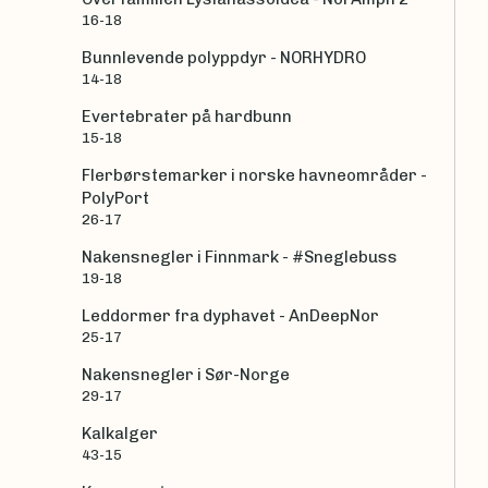
16-18
Bunnlevende polyppdyr - NORHYDRO
14-18
Evertebrater på hardbunn
15-18
Flerbørstemarker i norske havneområder -
PolyPort
26-17
Nakensnegler i Finnmark - #Sneglebuss
19-18
Leddormer fra dyphavet - AnDeepNor
25-17
Nakensnegler i Sør-Norge
29-17
Kalkalger
43-15