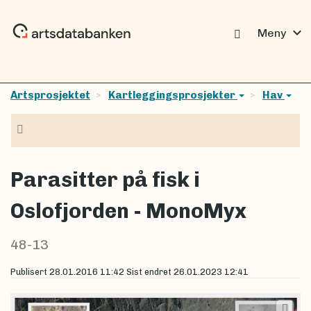
expand_more
Meny
Artsprosjektet
Kartleggingsprosjekter
Hav
Navigasjon
Parasitter på fisk i
Oslofjorden - MonoMyx
48-13
Publisert
28.01.2016 11:42
Sist endret
26.01.2023 12:41