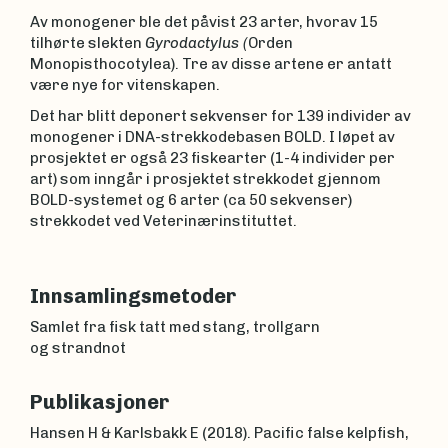
Av monogener ble det påvist 23 arter, hvorav 15
tilhørte slekten
Gyrodactylus (
Orden
Monopisthocotylea). Tre av disse artene er antatt
være nye for vitenskapen.
Det har blitt deponert sekvenser for 139 individer av
monogener i DNA-strekkodebasen BOLD. I løpet av
prosjektet er også 23 fiskearter (1-4 individer per
art) som inngår i prosjektet strekkodet gjennom
BOLD-systemet og 6 arter (ca 50 sekvenser)
strekkodet ved Veterinærinstituttet.
Innsamlingsmetoder
Samlet fra fisk tatt med stang, trollgarn
og strandnot
Publikasjoner
Hansen H & Karlsbakk E (2018). Pacific false kelpfish,