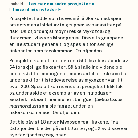
Innhold
Les mer om andre prosjekter
Innsamlingsmetoder
Prosjektet hadde som hovedmål å øke kunnskapen
om artsmangfoldet av to grupper av parasitter på
fisk i Oslofjorden; slimdyr (rekke Myxozoa) og
flatormer i klassen Monogenea. Disse to gruppene
er lite studert generelt, og spesielt for sørlige
fiskearter som forekommer i Oslofjorden.
Prosjektet samlet inn flere enn 500 fisk bestående av
54 forskjellige fiskearter. Så å si alle individene ble
undersøkt for monogener, mens antallet fisk som ble
undersøkt for tilstedeværelse av myxozoer var litt
over 200. Spesielt kan nevnes at prosjektet fikk tak i
og undersøkte et eksemplar av en introdusert
asiatisk fiskeart, marmorert berguer (
Sebastiscus
marmoratus
) som ble fanget under en
fiskekonkurranse i Oslofjorden.
Det ble påvist 18 arter Myxosporea i fiskene. Fra
Oslofjorden ble det påvist 16 arter, og 12 av disse var
nye for fjorden/regionen.