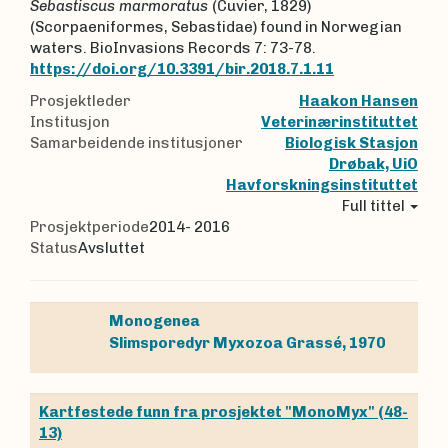
Sebastiscus marmoratus
(Cuvier, 1829)
(Scorpaeniformes, Sebastidae) found in Norwegian
waters. BioInvasions Records 7: 73-78.
https://doi.org/10.3391/bir.2018.7.1.11
Prosjektleder
Haakon Hansen
Institusjon
Veterinærinstituttet
Samarbeidende institusjoner
Biologisk Stasjon
Drøbak, UiO
Havforskningsinstituttet
Full tittel
Prosjektperiode
2014- 2016
Status
Avsluttet
Monogenea
Slimsporedyr
Myxozoa
Grassé, 1970
Kartfestede funn fra prosjektet "MonoMyx" (48-
13)