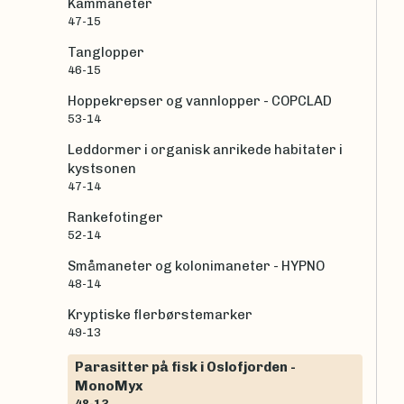
Kammaneter
47-15
Tanglopper
46-15
Hoppekrepser og vannlopper - COPCLAD
53-14
Leddormer i organisk anrikede habitater i
kystsonen
47-14
Rankefotinger
52-14
Småmaneter og kolonimaneter - HYPNO
48-14
Kryptiske flerbørstemarker
49-13
Parasitter på fisk i Oslofjorden -
MonoMyx
48-13