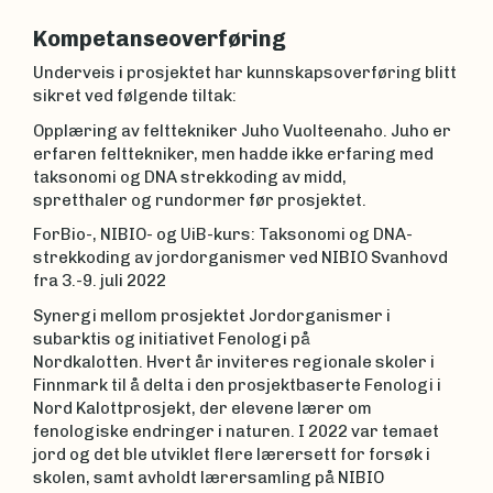
Kompetanseoverføring
Underveis i prosjektet har kunnskapsoverføring blitt
sikret ved følgende tiltak:
Opplæring av felttekniker Juho Vuolteenaho. Juho er
erfaren felttekniker, men hadde ikke erfaring med
taksonomi og DNA strekkoding av midd,
spretthaler og rundormer før prosjektet.
ForBio-, NIBIO- og UiB-kurs: Taksonomi og DNA-
strekkoding av jordorganismer ved NIBIO Svanhovd
fra 3.-9. juli 2022
Synergi mellom prosjektet Jordorganismer i
subarktis og initiativet Fenologi på
Nordkalotten. Hvert år inviteres regionale skoler i
Finnmark til å delta i den prosjektbaserte Fenologi i
Nord Kalottprosjekt, der elevene lærer om
fenologiske endringer i naturen. I 2022 var temaet
jord og det ble utviklet flere lærersett for forsøk i
skolen, samt avholdt lærersamling på NIBIO