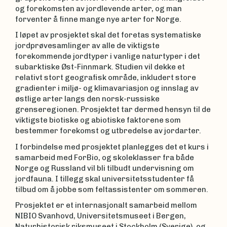
og forekomsten av jordlevende arter, og man
forventer å finne mange nye arter for Norge.
I løpet av prosjektet skal det foretas systematiske
jordprøvesamlinger av alle de viktigste
forekommende jordtyper i vanlige naturtyper i det
subarktiske Øst-Finnmark. Studien vil dekke et
relativt stort geografisk område, inkludert store
gradienter i miljø- og klimavariasjon og innslag av
østlige arter langs den norsk-russiske
grenseregionen. Prosjektet tar dermed hensyn til de
viktigste biotiske og abiotiske faktorene som
bestemmer forekomst og utbredelse av jordarter.
I forbindelse med prosjektet planlegges det et kurs i
samarbeid med ForBio, og skoleklasser fra både
Norge og Russland vil bli tilbudt undervisning om
jordfauna. I tillegg skal universitetsstudenter få
tilbud om å jobbe som feltassistenter om sommeren.
Prosjektet er et internasjonalt samarbeid mellom
NIBIO Svanhovd, Universitetsmuseet i Bergen,
Naturhistorisk riksmuseet i Stockholm (Sverige), og