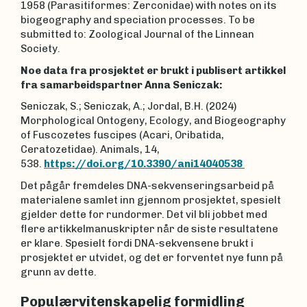
1958 (Parasitiformes: Zerconidae) with notes on its
biogeography and speciation processes. To be
submitted to: Zoological Journal of the Linnean
Society.
Noe data fra prosjektet er brukt i publisert artikkel
fra samarbeidspartner Anna Seniczak:
Seniczak, S.; Seniczak, A.; Jordal, B.H. (2024)
Morphological Ontogeny, Ecology, and Biogeography
of Fuscozetes fuscipes (Acari, Oribatida,
Ceratozetidae). Animals, 14,
538.
https://doi.org/10.3390/ani14040538
Det pågår fremdeles DNA-sekvenseringsarbeid på
materialene samlet inn gjennom prosjektet, spesielt
gjelder dette for rundormer. Det vil bli jobbet med
flere artikkelmanuskripter når de siste resultatene
er klare. Spesielt fordi DNA-sekvensene brukt i
prosjektet er utvidet, og det er forventet nye funn på
grunn av dette.
Populærvitenskapelig formidling