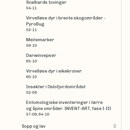
Svalbards tovinger
54-11
Virvelløse dyr i brente skogområder -
PyroBug
52-11
Meitemarker
59-10
Darwinvepser
65-10
Virvelløse dyr i eikekroner
60-10
Insekter i Oslofjordområdet
52-09
Entomologiske inventeringer i tørre
og åpne områder. INVENT-ART, fase I-III
57-09, 64-10
Sopp og lav