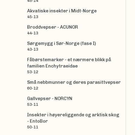
45-14
Akvatiske insekter i Midt-Norge
45-13
Broddvepser - ACUNOR
44-13
Sørgemygg i Sør-Norge (fase I)
43-13
Fåbørstemarker - et nærmere blikk på
familien Enchytraeidae
53-12
Små nebbmunner og deres parasittvepser
60-12
Gallvepser - NORCYN
53-11
Insekter i høyereliggende og arktisk skog
- EntoBor
50-11