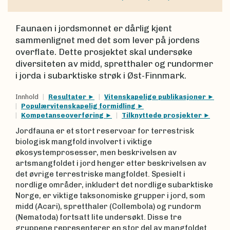
Faunaen i jordsmonnet er dårlig kjent
sammenlignet med det som lever på jordens
overflate. Dette prosjektet skal undersøke
diversiteten av midd, spretthaler og rundormer
i jorda i subarktiske strøk i Øst-Finnmark.
Innhold
Resultater
Vitenskapelige publikasjoner
Populærvitenskapelig formidling
Kompetanseoverføring
Tilknyttede prosjekter
Jordfauna er et stort reservoar for terrestrisk
biologisk mangfold involvert i viktige
økosystemprosesser, men beskrivelsen av
artsmangfoldet i jord henger etter beskrivelsen av
det øvrige terrestriske mangfoldet. Spesielt i
nordlige områder, inkludert det nordlige subarktiske
Norge, er viktige taksonomiske grupper i jord, som
midd (Acari), spretthaler (Collembola) og rundorm
(Nematoda) fortsatt lite undersøkt. Disse tre
gruppene representerer en stor del av mangfoldet