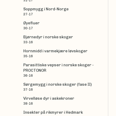
31-17
Soppmygg i Nord-Norge
27-17
Øyefluer
30-17
Bjørnedyr i norske skoger
33-16
Hornmidd i varmekjære løvskoger
35-16
Parasittiske vepser i norske skoger -
PROCTONOR
36-16
Sørgemygg i norske skoger (fase II)
37-16
Virvelløse dyr i askekroner
38-16
Insekter på rikmyrer i Hedmark