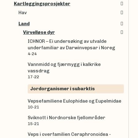
Kartleggingsprosjekter
Hav
Land
Virvelløse dyr
ICHNOR – Ei undersøking av utvalde
underfamiliar av Darwinvepsar i Noreg
4-24
Vannmidd og fjærmygg i kalkrike
vassdrag
17-22
Jordorganismer i subarktis
Vepsefamiliene Eulophidae og Eupelmidae
10-21
Sviknott i Nordnorske fjellområder
15-21
Veps i overfamilien Ceraphronoidea -