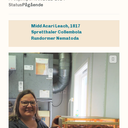
Status
Pågående
Midd
Acari
Leach, 1817
Spretthaler
Collembola
Rundormer
Nematoda