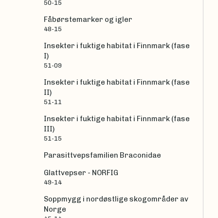
50-15
Fåbørstemarker og igler
48-15
Insekter i fuktige habitat i Finnmark (fase
I)
51-09
Insekter i fuktige habitat i Finnmark (fase
II)
51-11
Insekter i fuktige habitat i Finnmark (fase
III)
51-15
Parasittvepsfamilien Braconidae
Glattvepser - NORFIG
49-14
Soppmygg i nordøstlige skogområder av
Norge