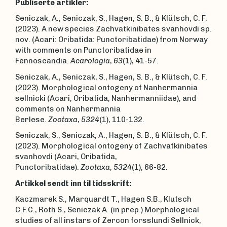
Publiserte artikler:
Seniczak, A., Seniczak, S., Hagen, S. B., & Klütsch, C. F.
(2023). A new species Zachvatkinibates svanhovdi sp.
nov. (Acari: Oribatida: Punctoribatidae) from Norway
with comments on Punctoribatidae in
Fennoscandia.
Acarologia
,
63
(1), 41-57.
Seniczak, A., Seniczak, S., Hagen, S. B., & Klütsch, C. F.
(2023). Morphological ontogeny of Nanhermannia
sellnicki (Acari, Oribatida, Nanhermanniidae), and
comments on Nanhermannia
Berlese.
Zootaxa
,
5324
(1), 110-132.
Seniczak, S., Seniczak, A., Hagen, S. B., & Klütsch, C. F.
(2023). Morphological ontogeny of Zachvatkinibates
svanhovdi (Acari, Oribatida,
Punctoribatidae).
Zootaxa
,
5324
(1), 66-82.
Artikkel sendt inn til tidsskrift:
Kaczmarek S., Marquardt T., Hagen S.B., Klutsch
C.F.C., Roth S., Seniczak A. (in prep.) Morphological
studies of all instars of Zercon forsslundi Sellnick,