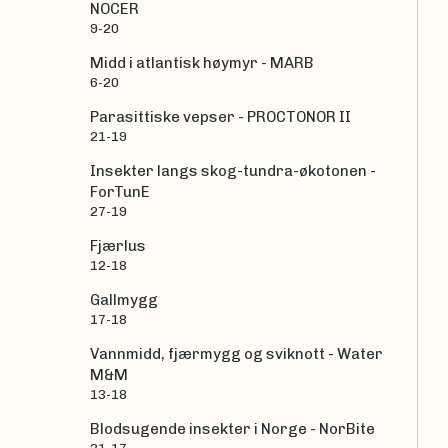
NOCER
9-20
Midd i atlantisk høymyr - MARB
6-20
Parasittiske vepser - PROCTONOR II
21-19
Insekter langs skog-tundra-økotonen -
ForTunE
27-19
Fjærlus
12-18
Gallmygg
17-18
Vannmidd, fjærmygg og sviknott - Water
M&M
13-18
Blodsugende insekter i Norge - NorBite