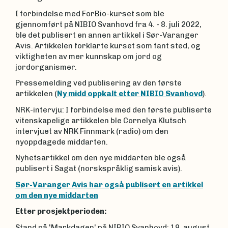
I forbindelse med ForBio-kurset som ble
gjennomført på NIBIO Svanhovd fra 4. - 8. juli 2022,
ble det publisert en annen artikkel i Sør-Varanger
Avis. Artikkelen forklarte kurset som fant sted, og
viktigheten av mer kunnskap om jord og
jordorganismer.
Pressemelding ved publisering av den første
artikkelen (
Ny midd oppkalt etter NIBIO Svanhovd
).
NRK-intervju: I forbindelse med den første publiserte
vitenskapelige artikkelen ble Cornelya Klutsch
intervjuet av NRK Finnmark (radio) om den
nyoppdagede middarten.
Nyhetsartikkel om den nye middarten ble også
publisert i Sagat (norskspråklig samisk avis).
Sør-Varanger Avis har også publisert en artikkel
om den nye middarten
Etter prosjektperioden:
Stand på 'Markdagen' på NIBIO Svanhovd: 19. august