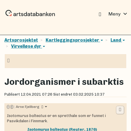
expand_more
Meny
Artsprosjektet
Kartleggingsprosjekter
Land
Virvelløse dyr
Navigasjon
Jordorganismer i subarktis
Publisert
12.04.2021 07:26
Sist endret
03.02.2025 10:37
|
Arne Fjellberg
Isotomurus balteatus
er en spretthale som er funnet i
Pasvikdalen i Finnmark.
Isotomurus balteatus
(Reuter, 1876)