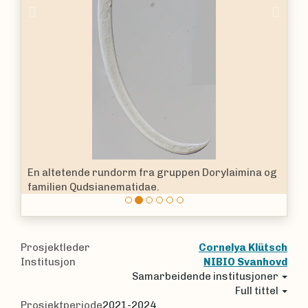
Previous
Nex
En altetende rundorm fra gruppen Dorylaimina og
familien Qudsianematidae.
Prosjektleder
Cornelya Klütsch
Institusjon
NIBIO Svanhovd
Samarbeidende institusjoner
Full tittel
Prosjektperiode
2021-2024