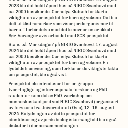
2023 ble det holdt åpent hus på NIBIO Svanhovd med
ca. 2000 besøkende. Cornelya Klutsch forklarte
viktigheten av prosjektet for barn og voksne. Det ble
delt ut klistremerker som viser jordorganismer til
barna. I forbindelse med dette nevner en artikkel i
Sør-Varanger avis arbeidet med SOS-prosjektet.
Stand på 'Markdagen' på NIBIO Svanhovd: 17. august
2024 ble det holdt åpent hus på NIBIO Svanhovd med
ca. 2000 besøkende. Cornelya Klutsch forklarte
viktigheten av prosjektet for barn og voksne. En
lysbildefremvisning, som forklarer de viktigste fakta
om prosjektet, ble også vist.
Prosjektet ble introdusert for en gruppe
tverrfaglige og internasjonale forskere og PhD-
studenter, som del av PhD-workshop om
menneskeskapt jord ved NIBIO Svanhovd (organisert
av forskere fra Universitetet i Oslo), 12.-16. august
2024. Betydningen av dette prosjektet for
identifisering av jords biologiske mangfold ble også
diskutert i denne sammenhengen.