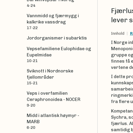
4-24
Fjærlu
Vannmidd og fjærmygg i
lever s
kalkrike vassdrag
17-22
Innhold
R
Jordorganismer i subarktis
I Norge in
Vepsefamiliene Eulophidae og
Menoponida
Eupelmidae
gruppe og 
10-21
finnes få 
vertene d
Sviknott i Nordnorske
I dette pr
fjellområder
kunnskapsn
15-21
samarbeid
Veps i overfamilien
ringmerkin
Ceraphronoidea - NOCER
fra flere 
9-20
Kompetans
Midd i atlantisk høymyr -
Sychra, s
MARB
fjærlus. A
6-20
samtidig b