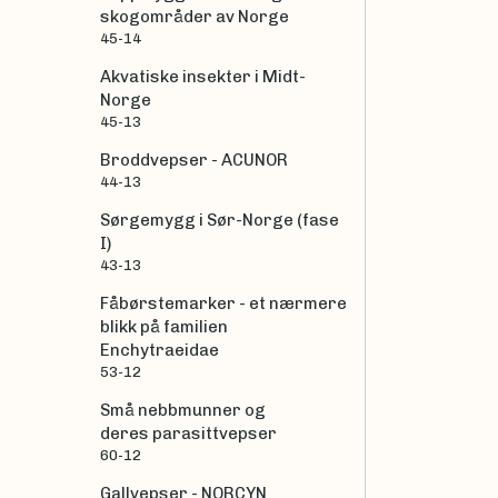
skogområder av Norge
45-14
Akvatiske insekter i Midt-
Norge
45-13
Broddvepser - ACUNOR
44-13
Sørgemygg i Sør-Norge (fase
I)
43-13
Fåbørstemarker - et nærmere
blikk på familien
Enchytraeidae
53-12
Små nebbmunner og
deres parasittvepser
60-12
Gallvepser - NORCYN