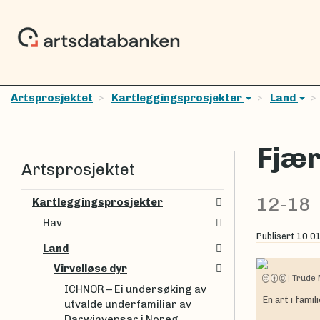
Artsprosjektet
Kartleggingsprosjekter
Land
Fjær
Artsprosjektet
12-18
Kartleggingsprosjekter
Hav
Publisert
10.0
Land
Virvelløse dyr
|
Trude
ICHNOR – Ei undersøking av
En art i fami
utvalde underfamiliar av
Darwinvepsar i Noreg