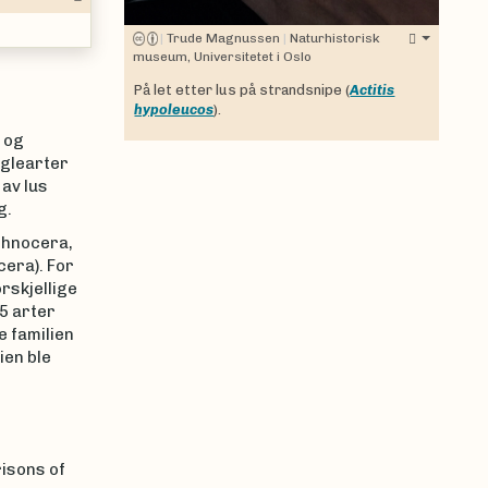
|
Trude Magnussen
|
Naturhistorisk
museum, Universitetet i Oslo
På let etter lus på strandsnipe (
Actitis
hypoleucos
).
 og
uglearter
 av lus
g.
schnocera,
cera). For
rskjellige
5 arter
e familien
ien ble
risons of