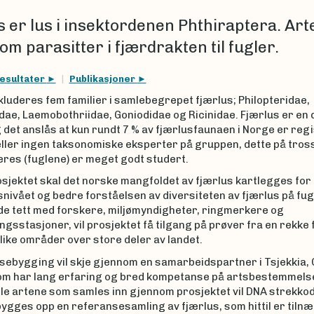
s er lus i insektordenen Phthiraptera. Art
om parasitter i fjærdrakten til fugler.
esultater
Publikasjoner
kluderes fem familier i samlebegrepet fjærlus; Philopteridae,
e, Laemobothriidae, Goniodidae og Ricinidae. Fjærlus er en d
det anslås at kun rundt 7 % av fjærlusfaunaen i Norge er regi
eller ingen taksonomiske eksperter på gruppen, dette på tross
eres (fuglene) er meget godt studert.
osjektet skal det norske mangfoldet av fjærlus kartlegges for
ivået og bedre forståelsen av diversiteten av fjærlus på fugl
e tett med forskere, miljømyndigheter, ringmerkere og
gsstasjoner, vil prosjektet få tilgang på prøver fra en rekke 
ulike områder over store deler av landet.
ebygging vil skje gjennom en samarbeidspartner i Tsjekkia, 
om har lang erfaring og bred kompetanse på artsbestemmels
lle artene som samles inn gjennom prosjektet vil DNA strekkode
ygges opp en referansesamling av fjærlus, som hittil er tilnæ