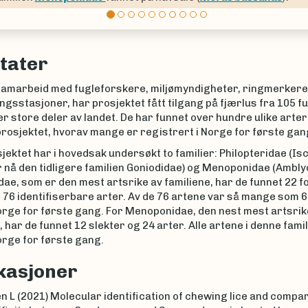
tater
amarbeid med fugleforskere, miljømyndigheter, ringmerkere
gsstasjoner, har prosjektet fått tilgang på fjærlus fra 105 f
r store deler av landet. De har funnet over hundre ulike arter
rosjektet, hvorav mange er registrert i Norge for første gan
jektet har i hovedsak undersøkt to familier: Philopteridae (I
 nå den tidligere familien Goniodidae) og Menoponidae (Ambly
dae, som er den mest artsrike av familiene, har de funnet 22 fo
 76 identifiserbare arter. Av de 76 artene var så mange som 6
orge for første gang. For Menoponidae, den nest mest artsrik
, har de funnet 12 slekter og 24 arter. Alle artene i denne famil
orge for første gang.
kasjoner
n L (2021) Molecular identification of chewing lice and compa