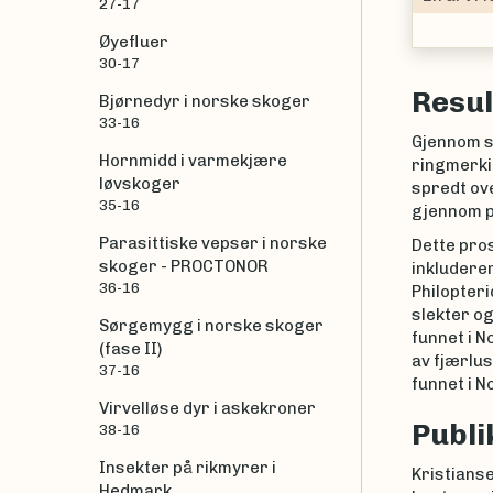
27-17
Øyefluer
30-17
Resul
Bjørnedyr i norske skoger
33-16
Gjennom s
Hornmidd i varmekjære
ringmerkin
løvskoger
spredt ove
35-16
gjennom p
Parasittiske vepser i norske
Dette pros
skoger - PROCTONOR
inkluderer
36-16
Philopteri
slekter og
Sørgemygg i norske skoger
funnet i N
(fase II)
av fjærlus
37-16
funnet i N
Virvelløse dyr i askekroner
Publi
38-16
Insekter på rikmyrer i
Kristianse
Hedmark