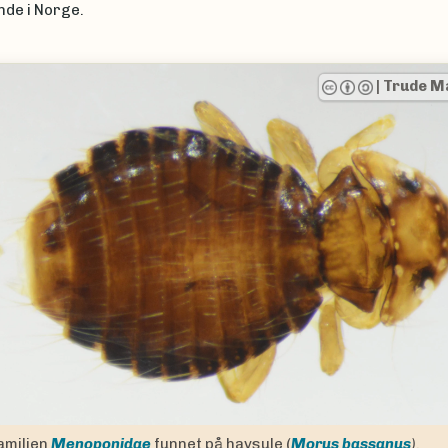
nde i Norge.
ssen
ious
En art i familien
Philopteridae
funnet på låvesvale (
Hiru