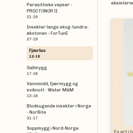
eksistere
Parasittiske vepser -
PROCTONOR II
21-19
|
Trude Magnu
Insekter langs skog-tundra-
økotonen - ForTunE
27-19
Fjærlus
12-18
Gallmygg
17-18
Prev
Vannmidd, fjærmygg og
sviknott - Water M&M
13-18
Blodsugende insekter i Norge
- NorBite
31-17
Soppmygg i Nord-Norge
en
Menoponidae
funnet på havsule (
Morus bassanus
)
.