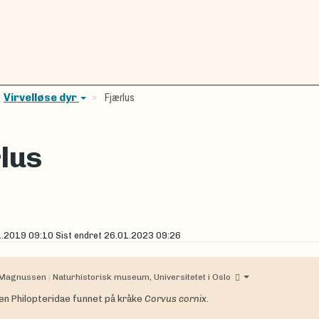
Virvelløse dyr
Fjærlus
lus
1.2019 09:10
Sist endret
26.01.2023 09:26
 Magnussen
|
Naturhistorisk museum, Universitetet i Oslo
lien Philopteridae funnet på kråke
Corvus cornix
.