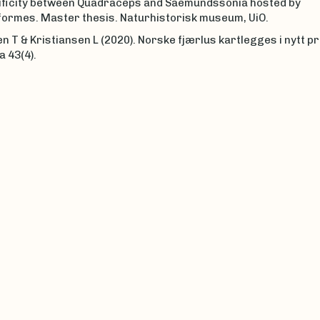
ificity between Quadraceps and Saemundssonia hosted by
formes. Master thesis. Naturhistorisk museum, UiO.
T & Kristiansen L (2020). Norske fjærlus kartlegges i nytt pr
 43(4).