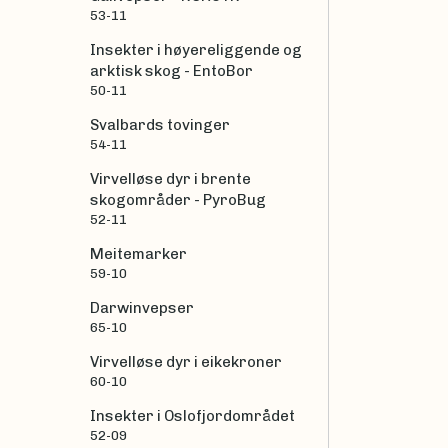
53-11
Insekter i høyereliggende og
arktisk skog - EntoBor
50-11
Svalbards tovinger
54-11
Virvelløse dyr i brente
skogområder - PyroBug
52-11
Meitemarker
59-10
Darwinvepser
65-10
Virvelløse dyr i eikekroner
60-10
Insekter i Oslofjordområdet
52-09