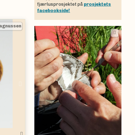
fjærlusprosjektet på
prosjektets
facebookside!
|
Trude Magnussen
Next
ndo rustica
)
.