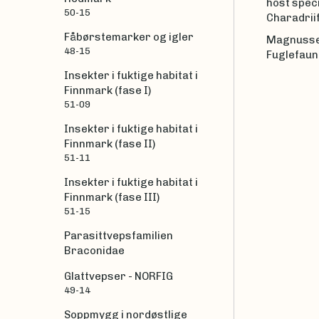
host spec
50-15
Charadrii
Fåbørstemarker og igler
Magnussen 
48-15
Fuglefauna
Insekter i fuktige habitat i
Finnmark (fase I)
51-09
Insekter i fuktige habitat i
Finnmark (fase II)
51-11
Insekter i fuktige habitat i
Finnmark (fase III)
51-15
Parasittvepsfamilien
Braconidae
Glattvepser - NORFIG
49-14
Soppmygg i nordøstlige