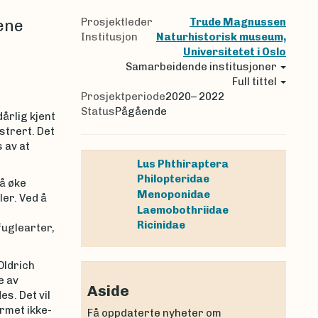
Prosjektleder
Trude Magnussen
ene
Institusjon
Naturhistorisk museum,
Universitetet i Oslo
Samarbeidende institusjoner
Full tittel
Prosjektperiode
2020– 2022
Status
Pågående
årlig kjent
strert. Det
 av at
Lus
Phthiraptera
Philopteridae
 å øke
Menoponidae
er. Ved å
Laemobothriidae
Ricinidae
fuglearter,
Oldrich
e av
Aside
s. Det vil
rmet ikke-
Få oppdaterte nyheter om