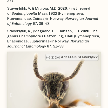
267.
Staverløkk, A. & Mitroiu, M.D.
2020
. First record
of
Spalangiopelta
Masi, 1922 (Hymenoptera,
Pteromalidae, Ceinae) in Norway.
Norwegian Journal
of Entomology
67, 39–43.
Staverløkk, A., Ødegaard, F. & Hansen, L.O.
2020
. The
genus
Cosmophorus
Ratzeburg, 1848 (Hymenoptera,
Braconidae, Euphorinae) in Norway.
Norwegian
Journal of Entomology
67, 31–38.
|
Arnstein Staverløkk
Previous
Nex