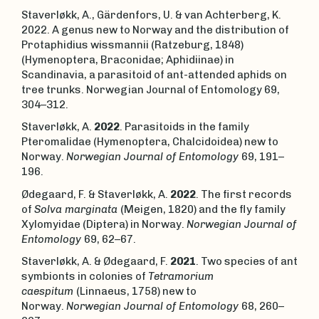
Staverløkk, A., Gärdenfors, U. & van Achterberg, K.
2022. A genus new to Norway and the distribution of
Protaphidius wissmannii (Ratzeburg, 1848)
(Hymenoptera, Braconidae; Aphidiinae) in
Scandinavia, a parasitoid of ant-attended aphids on
tree trunks. Norwegian Journal of Entomology 69,
304–312.
Staverløkk, A.
2022
. Parasitoids in the family
Pteromalidae (Hymenoptera, Chalcidoidea) new to
Norway.
Norwegian Journal of Entomology
69, 191–
196.
Ødegaard, F. & Staverløkk, A.
2022
. The first records
of
Solva marginata
(Meigen, 1820) and the fly family
Xylomyidae (Diptera) in Norway.
Norwegian Journal of
Entomology
69, 62–67.
Staverløkk, A. & Ødegaard, F.
2021
. Two species of ant
symbionts in colonies of
Tetramorium
caespitum
(Linnaeus, 1758) new to
Norway.
Norwegian Journal of Entomology
68, 260–