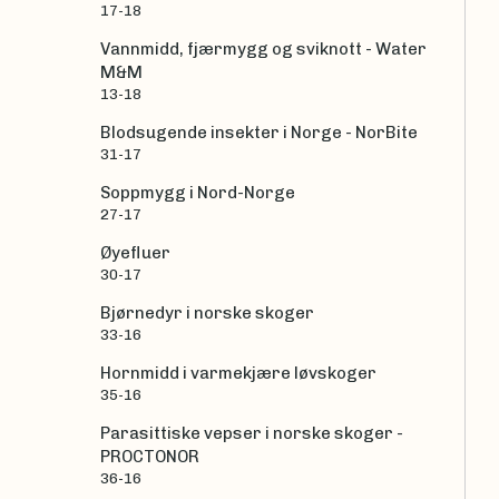
17-18
Vannmidd, fjærmygg og sviknott - Water
M&M
13-18
Blodsugende insekter i Norge - NorBite
31-17
Soppmygg i Nord-Norge
27-17
Øyefluer
30-17
Bjørnedyr i norske skoger
33-16
Hornmidd i varmekjære løvskoger
35-16
Parasittiske vepser i norske skoger -
PROCTONOR
36-16