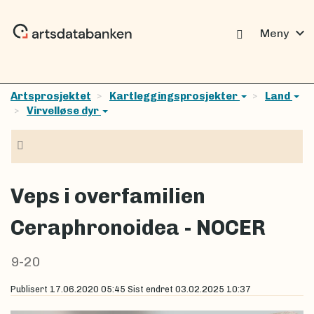
expand_more
Meny
Artsprosjektet
Kartleggingsprosjekter
Land
Virvelløse dyr
Navigasjon
Veps i overfamilien
Ceraphronoidea - NOCER
9-20
Publisert
17.06.2020 05:45
Sist endret
03.02.2025 10:37