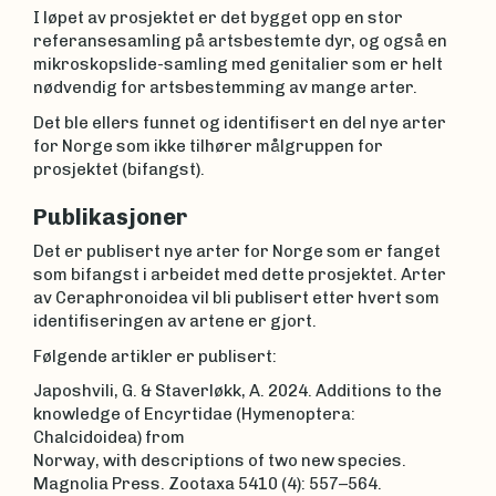
I løpet av prosjektet er det bygget opp en stor
referansesamling på artsbestemte dyr, og også en
mikroskopslide-samling med genitalier som er helt
nødvendig for artsbestemming av mange arter.
Det ble ellers funnet og identifisert en del nye arter
for Norge som ikke tilhører målgruppen for
prosjektet (bifangst).
Publikasjoner
Det er publisert nye arter for Norge som er fanget
som bifangst i arbeidet med dette prosjektet. Arter
av Ceraphronoidea vil bli publisert etter hvert som
identifiseringen av artene er gjort.
Følgende artikler er publisert:
Japoshvili, G. & Staverløkk, A. 2024. Additions to the
knowledge of Encyrtidae (Hymenoptera:
Chalcidoidea) from
Norway, with descriptions of two new species.
Magnolia Press. Zootaxa 5410 (4): 557–564.