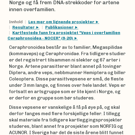
Norge og få frem DNA-strekkoder for artene
innen overfamilien.
Innhold
Les mer om lignende prosjekter
Resultater
Publikasjoner
Kartfestede funn fra prosjektet "Veps i overfamilien
Ceraphronoidea - NOCER" (9-20)
Ceraphronoidea består av to familier, Megaspilidae
(kommaveps) og Ceraphronidae. Fra tidligere studier
er det registrert tilsammen ni slekter og 67 arter i
Norge. Artene parasitterer blant annet på tovinger
Diptera, andre veps, nebbmunner Hemiptera og biller
Coleoptera. Disse parasittvepsene er små, de fleste
under 3 mm lange, og finnes over hele landet. Veps er
fortsatt en artsgruppe som er lite kjent i Norge, og
er derfor en gruppe som bør studeres.
Disse vepsene er vanskelige å få på øye på, og skal
derfor fanges med flere forskjellige feller. I tillegg
skal materiale fra tidligere kartleggingsprosjekter
studeres, blant annet fra prosjekter som NORFIG og
ACUNOR. I Sverige har det de siste årene blitt funnet