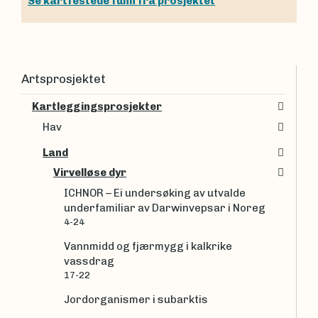
Se kartfestede funn fra prosjektet
Artsprosjektet
Kartleggingsprosjekter
Hav
Land
Virvelløse dyr
ICHNOR – Ei undersøking av utvalde
underfamiliar av Darwinvepsar i Noreg
4-24
Vannmidd og fjærmygg i kalkrike
vassdrag
17-22
Jordorganismer i subarktis