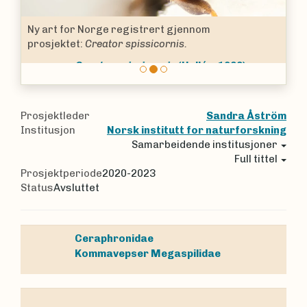
Ny art for Norge registrert gjennom
prosjektet:
Creator spissicornis.
Creator spissicornis
(Hellén, 1966)
Prosjektleder
Sandra Åström
Institusjon
Norsk institutt for naturforskning
Samarbeidende institusjoner
Full tittel
Prosjektperiode
2020-2023
Status
Avsluttet
Ceraphronidae
Kommavepser
Megaspilidae