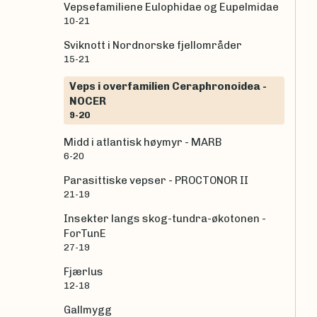
Vepsefamiliene Eulophidae og Eupelmidae
10-21
Sviknott i Nordnorske fjellområder
15-21
Veps i overfamilien Ceraphronoidea -
NOCER
9-20
Midd i atlantisk høymyr - MARB
6-20
Parasittiske vepser - PROCTONOR II
21-19
Insekter langs skog-tundra-økotonen -
ForTunE
27-19
Fjærlus
12-18
Gallmygg