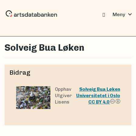
expand_more
Meny
Solveig Bua Løken
Bidrag
Opphav
Solveig Bua Løken
Utgiver
Universitetet i Oslo
Lisens
CC BY 4.0