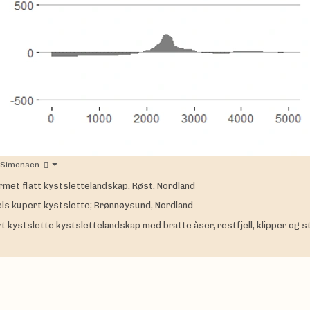
 Simensen
met flatt kystslettelandskap, Røst, Nordland
ls kupert kystslette; Brønnøysund, Nordland
t kystslette kystslettelandskap med bratte åser, restfjell, klipper og s