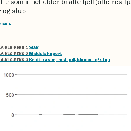
tte som inneholder bratte fjell (ofte restfjel
 og stup.
rinn
Slak
LA-KLG-REKS-1
Middels kupert
LA-KLG-REKS-2
Bratte åser, restfjell, klipper og stup
LA-KLG-REKS-3