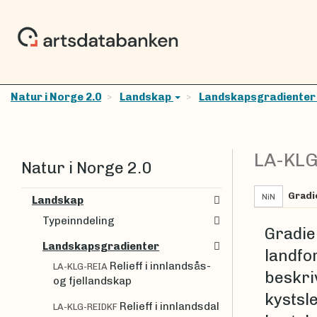
Natur i Norge 2.0
Landskap
Landskapsgradiente
LA-KL
Natur i Norge 2.0
Gradi
NiN
Landskap
Typeinndeling
Gradie
Landskapsgradienter
landfo
Relieff i innlandsås-
LA-KLG-REIA
beskriv
og fjellandskap
kystsle
Relieff i innlandsdal
LA-KLG-REIDKF