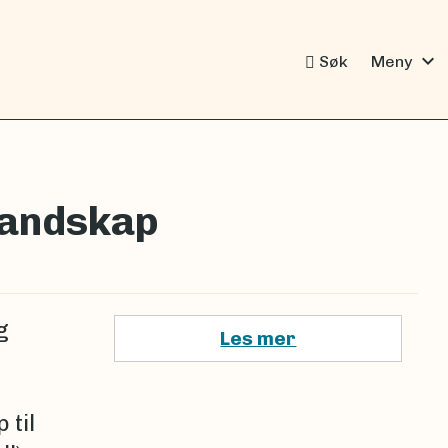
expand_more
Søk
Meny
elandskap
g
Les mer
 til