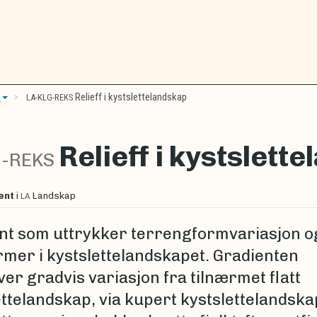
r
Relieff i kystslettelandskap
LA-KLG-REKS
Relieff i kystslett
G-REKS
ent
i
Landskap
LA
nt som uttrykker terrengformvariasjon o
rmer i kystslettelandskapet. Gradienten
er gradvis variasjon fra tilnærmet flatt
ttelandskap, via kupert kystslettelandskap