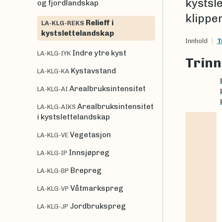
kystsle
og fjordlandskap
klipper
Relieff i
LA-KLG-REKS
kystslettelandskap
Innhold
T
Indre ytre kyst
LA-KLG-IYK
Trinn
Kystavstand
LA-KLG-KA
Arealbruksintensitet
LA-KLG-AI
Arealbruksintensitet
LA-KLG-AIKS
i kystslettelandskap
Vegetasjon
LA-KLG-VE
Innsjøpreg
LA-KLG-IP
Brepreg
LA-KLG-BP
Våtmarkspreg
LA-KLG-VP
Jordbrukspreg
LA-KLG-JP