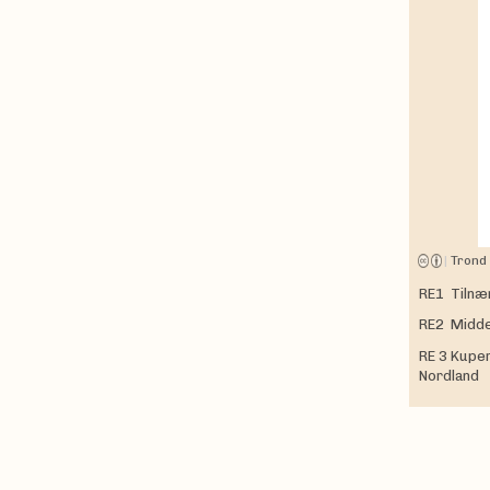
|
Trond
RE1 Tilnær
RE2 Midde
RE 3 Kuper
Nordland