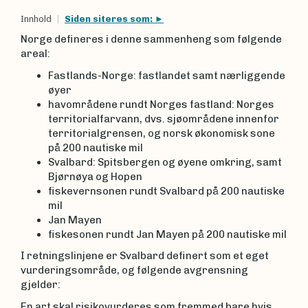
Innhold
Siden siteres som:
Norge defineres i denne sammenheng som følgende
areal:
Fastlands-Norge: fastlandet samt nærliggende
øyer
havområdene rundt Norges fastland: Norges
territorialfarvann, dvs. sjøområdene innenfor
territorialgrensen, og norsk økonomisk sone
på 200 nautiske mil
Svalbard: Spitsbergen og øyene omkring, samt
Bjørnøya og Hopen
fiskevernsonen rundt Svalbard på 200 nautiske
mil
Jan Mayen
fiskesonen rundt Jan Mayen på 200 nautiske mil
I retningslinjene er Svalbard definert som et eget
vurderingsområde, og følgende avgrensning
gjelder:
En art skal risikovurderes som fremmed bare hvis