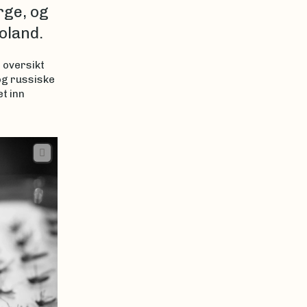
rge, og
oland.
 oversikt
og russiske
et inn