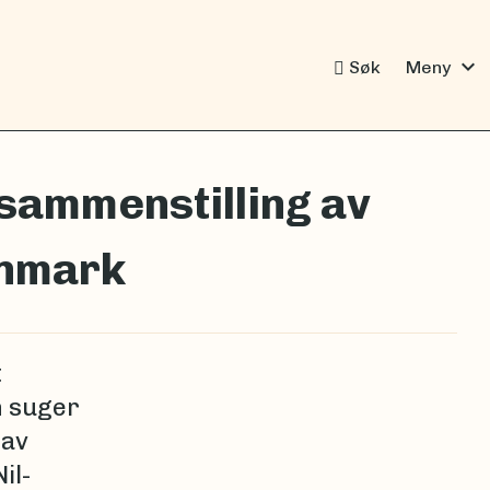
expand_more
Søk
Meny
sammenstilling av
nnmark
t
n suger
 av
il-