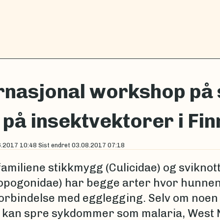
rnasjonal workshop på 
 på insektvektorer i Fi
6.2017 10:48
Sist endret
03.08.2017 07:18
familiene stikkmygg (Culicidae) og sviknot
opogonidae) har begge arter hvor hunne
 forbindelse med egglegging. Selv om noen
 kan spre sykdommer som malaria, West N