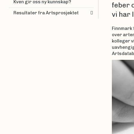
Kven gir oss ny kunnskap?
feber o
Resultater fra Artsprosjektet
vi har
Finnmark f
over arte
kolleger v
uavhengig 
Artsdatab