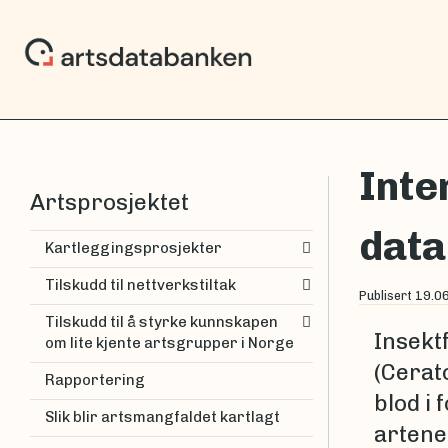
Inte
Artsprosjektet
data
Kartleggingsprosjekter
Tilskudd til nettverkstiltak
Publisert
19.0
Tilskudd til å styrke kunnskapen
Insekt
om lite kjente artsgrupper i Norge
(Cerat
Rapportering
blod i
Slik blir artsmangfaldet kartlagt
artene