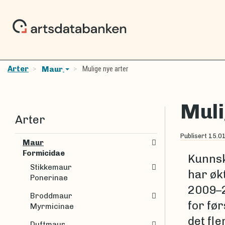
Arter
Mulige nye arter
Maur
Muli
Arter
Publisert
15.0
Maur
Formicidae
Kunnsk
Stikkemaur
har øk
Ponerinae
2009–2
Broddmaur
for før
Myrmicinae
det fl
Duftmaur