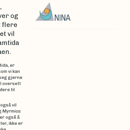
,
ver og
 flere
t vil
ramtida
aen.
tida, er
 som vi kan
 seg gjerne
il oversett
ere til
også vil
g
Myrmica
 er også å
ter, ikke er
kke