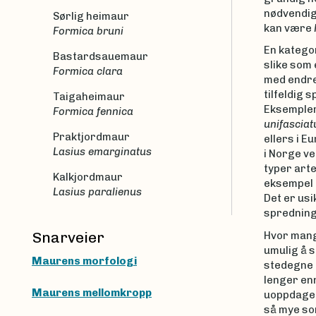
nødvendig
Sørlig heimaur
kan være
Formica bruni
En kategor
Bastardsauemaur
slike som
Formica clara
med endret
tilfeldig 
Taigaheimaur
Eksempler
Formica fennica
unifasciat
Praktjordmaur
ellers i E
Lasius emarginatus
i Norge ved
typer arte
Kalkjordmaur
eksempel
Lasius paralienus
Det er us
spredning 
Snarveier
Hvor mange
umulig å s
Maurens morfologi
stedegne i
lenger enn
Maurens mellomkropp
uoppdaget 
så mye som