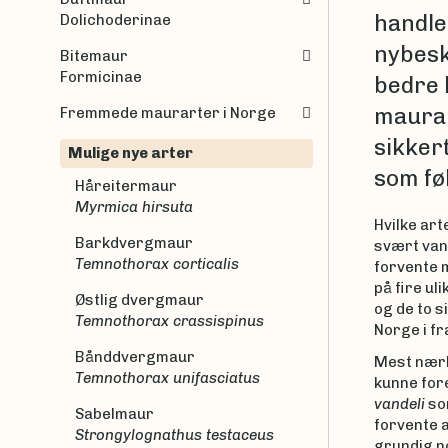
handle
Dolichoderinae
nybesk
Bitemaur
Formicinae
bedre k
maurar
Fremmede maurarter i Norge
sikkert
Mulige nye arter
som fø
Håreitermaur
Myrmica hirsuta
Hvilke art
Barkdvergmaur
svært vans
Temnothorax corticalis
forvente 
på fire ul
Østlig dvergmaur
og de to s
Temnothorax crassispinus
Norge i fr
Bånddvergmaur
Mest nærli
Temnothorax unifasciatus
kunne for
vandeli
som
Sabelmaur
forvente a
Strongylognathus testaceus
grundig no