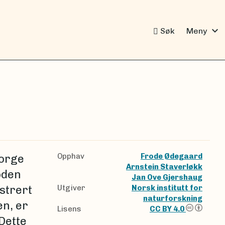
expand_more
Søk
Meny
Opphav
Frode Ødegaard
Norge
Arnstein Staverløkk
oden
Jan Ove Gjershaug
strert
Utgiver
Norsk institutt for
naturforskning
en, er
Lisens
CC BY 4.0
Dette