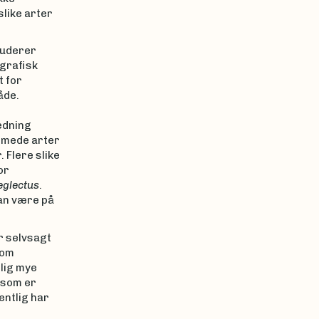
like arter
luderer
grafisk
t for
åde.
edning
emmede arter
. Flere slike
or
eglectus
.
an være på
r selvsagt
som
tlig mye
e som er
entlig har