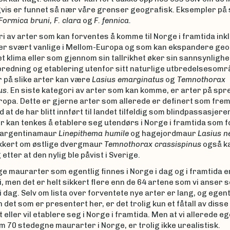
vis er funnet så nær våre grenser geografisk. Eksempler på s
Formica bruni, F. clara
og
F. fennica.
i av arter som kan forventes å komme til Norge i framtida ink
 er svært vanlige i Mellom-Europa og som kan ekspandere geo
 klima eller som gjennom sin tallrikhet øker sin sannsynlighe
spredning og etablering utenfor sitt naturlige utbredelsesomr
 på slike arter kan være
Lasius emarginatus
og
Temnothorax
us
. En siste kategori av arter som kan komme, er arter på spr
uropa. Dette er gjerne arter som allerede er definert som fr
 at de har blitt innført til landet tilfeldig som blindpassasjerer
r kan tenkes å etablere seg utendørs i Norge i framtida som f
 argentinamaur
Linepithema humile
og hagejordmaur
Lasius n
ikkert om østlige dvergmaur
Temnothorax crassispinus
også k
etter at den nylig ble påvist i Sverige.
 maurarter som egentlig finnes i Norge i dag og i framtida e
i, men det er helt sikkert flere enn de 64 artene som vi anser 
 dag. Selv om lista over forventete nye arter er lang, og egen
 det som er presentert her, er det trolig kun et fåtall av diss
eller vil etablere seg i Norge i framtida. Men at vi allerede eg
 70 stedegne maurarter i Norge, er trolig ikke urealistisk.