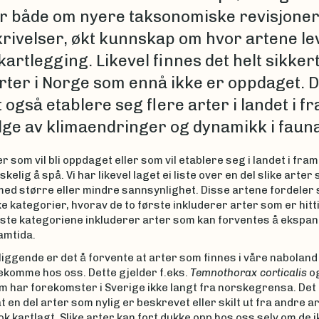
r både om nyere taksonomiske revisjoner
rivelser, økt kunnskap om hvor artene le
artlegging. Likevel finnes det helt sikkert
ter i Norge som ennå ikke er oppdaget. De
 også etablere seg flere arter i landet i f
lge av klimaendringer og dynamikk i faun
er som vil bli oppdaget eller som vil etablere seg i landet i fram
kelig å spå. Vi har likevel laget ei liste over en del slike arter
med større eller mindre sannsynlighet. Disse artene fordeler
ike kategorier, hvorav de to første inkluderer arter som er hitt
iste kategoriene inkluderer arter som kan forventes å ekspand
amtida.
ggende er det å forvente at arter som finnes i våre naboland 
ekomme hos oss. Dette gjelder f.eks.
Temnothorax corticalis
o
 har forekomster i Sverige ikke langt fra norskegrensa. Det
t en del arter som nylig er beskrevet eller skilt ut fra andre ar
k kartlagt. Slike arter kan fort dukke opp hos oss selv om de i