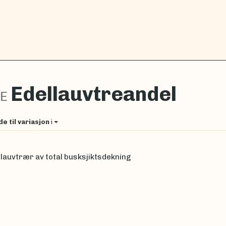
Edellauvtreandel
-E
de til variasjon
i
lauvtrær av total busksjiktsdekning