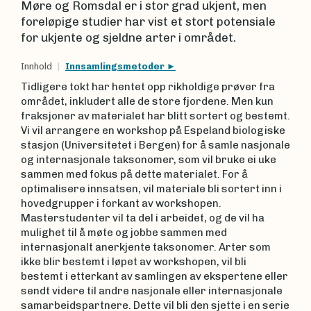
Møre og Romsdal er i stor grad ukjent, men
foreløpige studier har vist et stort potensiale
for ukjente og sjeldne arter i området.
Innhold
Innsamlingsmetoder
Tidligere tokt har hentet opp rikholdige prøver fra
området, inkludert alle de store fjordene. Men kun
fraksjoner av materialet har blitt sortert og bestemt.
Vi vil arrangere en workshop på Espeland biologiske
stasjon (Universitetet i Bergen) for å samle nasjonale
og internasjonale taksonomer, som vil bruke ei uke
sammen med fokus på dette materialet. For å
optimalisere innsatsen, vil materiale bli sortert inn i
hovedgrupper i forkant av workshopen.
Masterstudenter vil ta del i arbeidet, og de vil ha
mulighet til å møte og jobbe sammen med
internasjonalt anerkjente taksonomer. Arter som
ikke blir bestemt i løpet av workshopen, vil bli
bestemt i etterkant av samlingen av ekspertene eller
sendt videre til andre nasjonale eller internasjonale
samarbeidspartnere. Dette vil bli den sjette i en serie