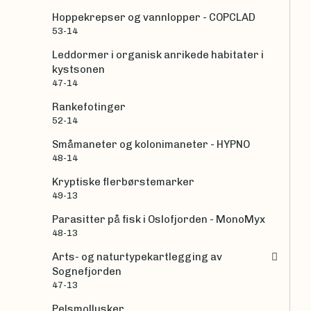
Hoppekrepser og vannlopper - COPCLAD
53-14
Leddormer i organisk anrikede habitater i
kystsonen
47-14
Rankefotinger
52-14
Småmaneter og kolonimaneter - HYPNO
48-14
Kryptiske flerbørstemarker
49-13
Parasitter på fisk i Oslofjorden - MonoMyx
48-13
Arts- og naturtypekartlegging av
Sognefjorden
47-13
Pelsmollusker