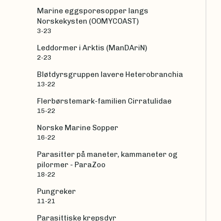
Marine eggsporesopper langs
Norskekysten (OOMYCOAST)
3-23
Leddormer i Arktis (ManDAriN)
2-23
Bløtdyrsgruppen lavere Heterobranchia
13-22
Flerbørstemark-familien Cirratulidae
15-22
Norske Marine Sopper
16-22
Parasitter på maneter, kammaneter og
pilormer - ParaZoo
18-22
Pungreker
11-21
Parasittiske krepsdyr