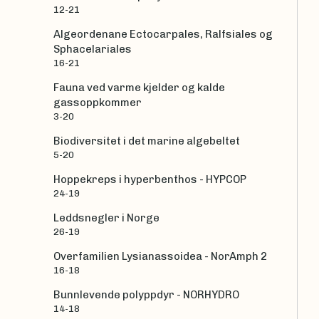
12-21
Algeordenane Ectocarpales, Ralfsiales og
Sphacelariales
16-21
Fauna ved varme kjelder og kalde
gassoppkommer
3-20
Biodiversitet i det marine algebeltet
5-20
Hoppekreps i hyperbenthos - HYPCOP
24-19
Leddsnegler i Norge
26-19
Overfamilien Lysianassoidea - NorAmph 2
16-18
Bunnlevende polyppdyr - NORHYDRO
14-18