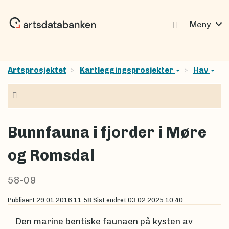
expand_more
Meny
Artsprosjektet
Kartleggingsprosjekter
Hav
Navigasjon
Bunnfauna i fjorder i Møre
og Romsdal
58-09
Publisert
29.01.2016 11:58
Sist endret
03.02.2025 10:40
Den marine bentiske faunaen på kysten av