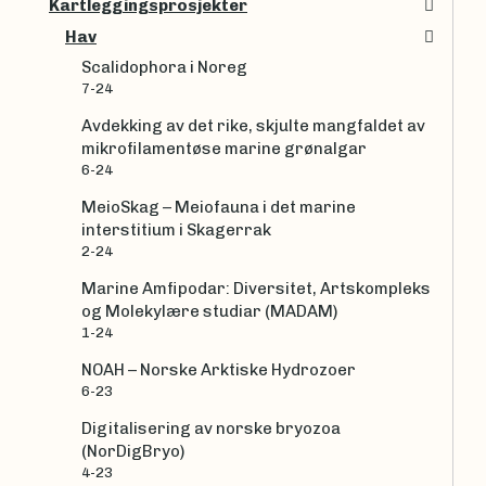
Kartleggingsprosjekter
Hav
Scalidophora i Noreg
7-24
Avdekking av det rike, skjulte mangfaldet av
mikrofilamentøse marine grønalgar
6-24
MeioSkag – Meiofauna i det marine
interstitium i Skagerrak
2-24
Marine Amfipodar: Diversitet, Artskompleks
og Molekylære studiar (MADAM)
1-24
NOAH – Norske Arktiske Hydrozoer
6-23
Digitalisering av norske bryozoa
(NorDigBryo)
4-23