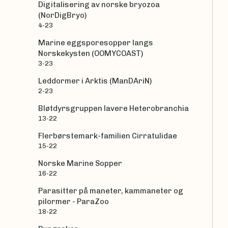
Digitalisering av norske bryozoa
(NorDigBryo)
4-23
Marine eggsporesopper langs
Norskekysten (OOMYCOAST)
3-23
Leddormer i Arktis (ManDAriN)
2-23
Bløtdyrsgruppen lavere Heterobranchia
13-22
Flerbørstemark-familien Cirratulidae
15-22
Norske Marine Sopper
16-22
Parasitter på maneter, kammaneter og
pilormer - ParaZoo
18-22