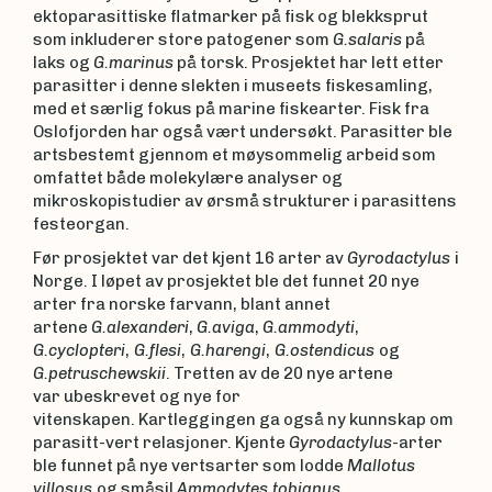
ektoparasittiske flatmarker på fisk og blekksprut
som inkluderer store patogener som
G.salaris
på
laks og
G.marinus
på torsk. Prosjektet har lett etter
parasitter i denne slekten i museets fiskesamling,
med et særlig fokus på marine fiskearter. Fisk fra
Oslofjorden har også vært undersøkt. Parasitter ble
artsbestemt gjennom et møysommelig arbeid som
omfattet både molekylære analyser og
mikroskopistudier av ørsmå strukturer i parasittens
festeorgan.
Før prosjektet var det kjent 16 arter av
Gyrodactylus
i
Norge. I løpet av prosjektet ble det funnet 20 nye
arter fra norske farvann, blant annet
artene
G.alexanderi
,
G.aviga
,
G.ammodyti
,
G.cyclopteri
,
G.flesi
,
G.harengi
,
G.ostendicus
og
G.petruschewskii
. Tretten av de 20 nye artene
var ubeskrevet og nye for
vitenskapen. Kartleggingen ga også ny kunnskap om
parasitt-vert relasjoner. Kjente
Gyrodactylus
-arter
ble funnet på nye vertsarter som lodde
Mallotus
villosus
og småsil
Ammodytes tobianus
.