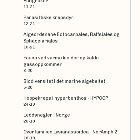
Pungreker
11-21
Parasittiske krepsdyr
12-21
Algeordenane Ectocarpales, Ralfsiales og
Sphacelariales
16-21
Fauna ved varme kjelder og kalde
gassoppkommer
3-20
Biodiversitet i det marine algebeltet
5-20
Hoppekreps i hyperbenthos - HYPCOP
24-19
Leddsnegler i Norge
26-19
Overfamilien Lysianassoidea - NorAmph 2
16-18