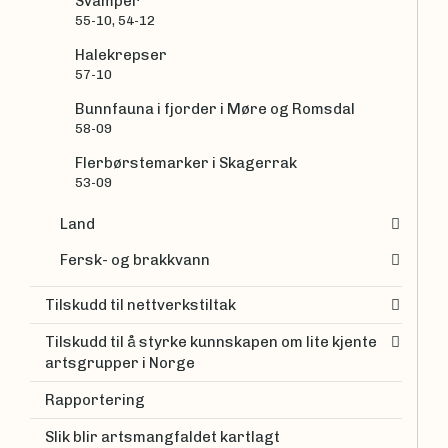
Svamper
55-10, 54-12
Halekrepser
57-10
Bunnfauna i fjorder i Møre og Romsdal
58-09
Flerbørstemarker i Skagerrak
53-09
Land
Fersk- og brakkvann
Tilskudd til nettverkstiltak
Tilskudd til å styrke kunnskapen om lite kjente
artsgrupper i Norge
Rapportering
Slik blir artsmangfaldet kartlagt