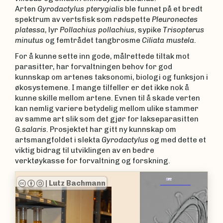
Arten
Gyrodactylus pterygialis
ble funnet på et bredt
spektrum av vertsfisk som rødspette
Pleuronectes
platessa
, lyr
Pollachius pollachius
, sypike
Trisopterus
minutus
og femtrådet tangbrosme
Ciliata mustela
.
For å kunne sette inn gode, målrettede tiltak mot
parasitter, har forvaltningen behov for god
kunnskap om artenes taksonomi, biologi og funksjon i
økosystemene. I mange tilfeller er det ikke nok å
kunne skille mellom artene. Evnen til å skade verten
kan nemlig variere betydelig mellom ulike stammer
av samme art slik som det gjør for lakseparasitten
G.salaris
. Prosjektet har gitt ny kunnskap om
artsmangfoldet i slekta
Gyrodactylus
og med dette et
viktig bidrag til utviklingen av en bedre
verktøykasse for forvaltning og forskning.
|
Eve Zeyl