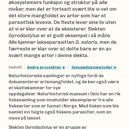
økosystemers funksjon og struktur på alle
nivåer, men det er fortsatt svært lite vi vet om
det store mangfoldet av arter som har et
parasittisk levevis. De fleste lever sine liv uten
at vi er klar over at de eksisterer. Slekten
Gyrodactylus
er et godt eksempel i så måte.
Alle kjenner lakseparasitten
G. salaris
, men de
færreste er klar over at dette bare er én av
svært mange arter i denne slekta.
Innhold
Andre prosjekter
Innsamlingsmetoder
Naturhistoriske samlinger er nyttige fordi de
dokumenterer artsmangfoldet, og de kan også være
et skattekammer for nye
oppdagelser. Naturhistorisk museum i Oslo har en rik
fiskesamling som inneholder eksemplarer fra alle
fiskearter som er funnet i Norge. Med fisken som ble
samlet inn fulgte også fiskens parasitter, som en
nisse på lasset.
Slekten
Gyrodactylus
er en gruppe av