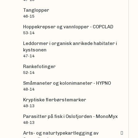
Tanglopper
46-15
Hoppekrepser og vannlopper - COPCLAD
53-14
Leddormer i organisk anrikede habitater i
kystsonen
47-14
Rankefotinger
52-14
Småmaneter og kolonimaneter - HYPNO
48-14
Kryptiske flerbørstemarker
49-13
Parasitter på fisk i Oslofjorden - MonoMyx
48-13
Arts- og naturtypekartlegging av