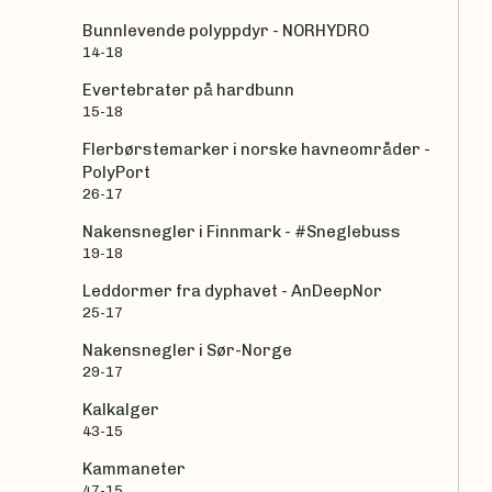
Bunnlevende polyppdyr - NORHYDRO
14-18
Evertebrater på hardbunn
15-18
Flerbørstemarker i norske havneområder -
PolyPort
26-17
Nakensnegler i Finnmark - #Sneglebuss
19-18
Leddormer fra dyphavet - AnDeepNor
25-17
Nakensnegler i Sør-Norge
29-17
Kalkalger
43-15
Kammaneter
47-15