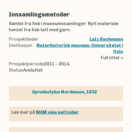
Innsamlingsmetoder
Samlet fra fisk i museumssamlinger. Nytt materiale
hentet fra fisk tatt med garn.
Prosjektleder
Lutz Bachmann
Institusjon
Naturhistorisk museum, Universitetet i
Oslo
Full tittel
Prosjektperiode
2011 – 2014
Status
Avsluttet
Gyrodactylus
Nordmann, 1832
Les mer på
NHM sine nettsider