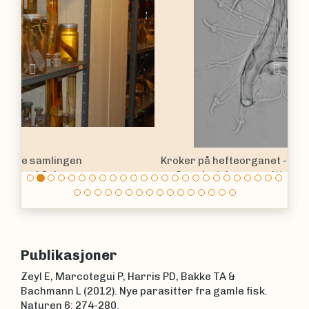
Previous
Nex
Kroker på hefteorganet - opisthaptor - blir brukt
av
Gyrodactylus
parasitter for å feste seg til
verten, og er viktige strukturer for morfologisk
artsbestemming. Bildet er av krokene til
en
Gyrodactylus pterygialis
funnet på
sei
Pollachius virens.
Publikasjoner
Zeyl E, Marcotegui P, Harris PD, Bakke TA &
Bachmann L (2012). Nye parasitter fra gamle fisk.
Naturen 6: 274-280.