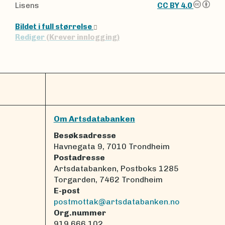
Lisens
CC BY 4.0
Bildet i full størrelse
Rediger
(Krever innlogging)
Om Artsdatabanken
Besøksadresse
Havnegata 9, 7010 Trondheim
Postadresse
Artsdatabanken, Postboks 1285
Torgarden, 7462 Trondheim
E-post
postmottak@artsdatabanken.no
Org.nummer
919 666 102