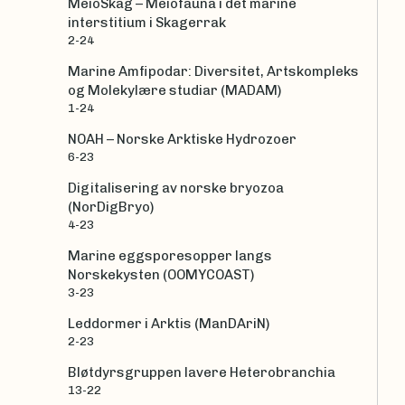
MeioSkag – Meiofauna i det marine
interstitium i Skagerrak
2-24
Marine Amfipodar: Diversitet, Artskompleks
og Molekylære studiar (MADAM)
1-24
NOAH – Norske Arktiske Hydrozoer
6-23
Digitalisering av norske bryozoa
(NorDigBryo)
4-23
Marine eggsporesopper langs
Norskekysten (OOMYCOAST)
3-23
Leddormer i Arktis (ManDAriN)
2-23
Bløtdyrsgruppen lavere Heterobranchia
13-22