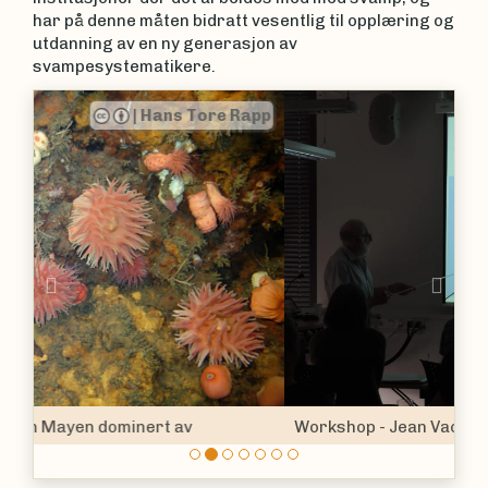
har på denne måten bidratt vesentlig til opplæring og
utdanning av en ny generasjon av
svampesystematikere.
|
Ingrid Salvesen
Previous
Nex
Workshop - Jean Vacelet foreleser om kjøttetende
svamper