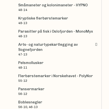
Småmaneter og kolonimaneter - HYPNO
48-14
Kryptiske flerbørstemarker
49-13
Parasitter på fisk i Oslofjorden - MonoMyx
48-13
Arts- og naturtypekartlegging av
Sognefjorden
47-13
Pelsmollusker
48-11
Flerbørstemarker i Norskehavet - PolyNor
55-12
Pansermarker
56-12
Boblesnegler
56-10, 46-13