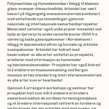
Polymastiidae og Hymedesmiidae i tillegg til klassen
glass-svamper (Hexactinellida). Arbeidet har vært
basert på tilgjengelig museumsmateriale kombinert
med omfattende nye innsamlinger gjennom
nasjonale og internasjonale samarbeidsprosjekter.
Materialet omfatter også unike prøver innsamlet ved
hjelp av fjernstyrte undervannsfarkoster (ROV) fra
varme og kalde gassoppkommer i Norskehavet i
tillegg til dypvannskorallrev og boreale og arktiske
svampebunner. Arbeidet har bidratt med
beskrivelser av alle arter omfattet av prosjektet,
artslister med informasjon av funnsteder
og bestemmelsesnøkler. Prosjektet har også bidratt
til å etablere en museumssamling ved Bergen
museum av høy standard og med referansemateriale
av alle arter som er bearbeidet.
Gjennom å arrangere workshops og seminar har
prosjektet hatt som mål å etablere et bredere
samarbeid mellom de nordiske forskningsmiljøene
og et bredere internasjonalt nettverk av forskere og
institusjoner der det arbeides med med svamp, og