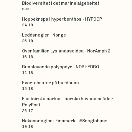
Biodiversitet i det marine algebeltet
5-20
Hoppekreps i hyperbenthos - HYPCOP
24-19
Leddsnegler i Norge
26-19
Overfamilien Lysianassoidea - NorAmph 2
16-18
Bunnlevende polyppdyr - NORHYDRO
14-18
Evertebrater på hardbunn
15-18
Flerbørstemarker i norske havneområder -
PolyPort
26-17
Nakensnegler i Finnmark - #Sneglebuss
19-18