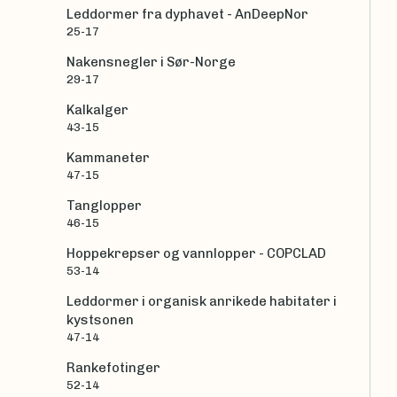
Leddormer fra dyphavet - AnDeepNor
25-17
Nakensnegler i Sør-Norge
29-17
Kalkalger
43-15
Kammaneter
47-15
Tanglopper
46-15
Hoppekrepser og vannlopper - COPCLAD
53-14
Leddormer i organisk anrikede habitater i
kystsonen
47-14
Rankefotinger
52-14