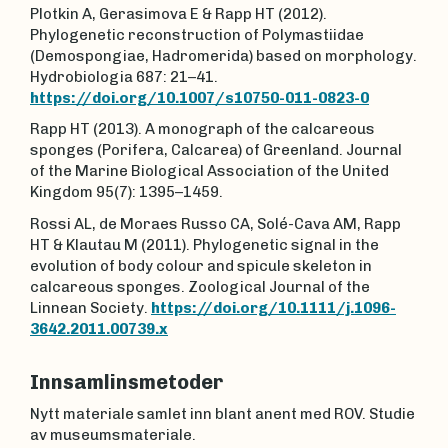
Plotkin A, Gerasimova E & Rapp HT (2012).
Phylogenetic reconstruction of Polymastiidae
(Demospongiae, Hadromerida) based on morphology.
Hydrobiologia 687: 21–41.
https://doi.org/10.1007/s10750-011-0823-0
Rapp HT (2013). A monograph of the calcareous
sponges (Porifera, Calcarea) of Greenland. Journal
of the Marine Biological Association of the United
Kingdom 95(7): 1395–1459.
Rossi AL, de Moraes Russo CA, Solé-Cava AM, Rapp
HT & Klautau M (2011). Phylogenetic signal in the
evolution of body colour and spicule skeleton in
calcareous sponges. Zoological Journal of the
Linnean Society.
https://doi.org/10.1111/j.1096-
3642.2011.00739.x
Innsamlinsmetoder
Nytt materiale samlet inn blant anent med ROV. Studie
av museumsmateriale.