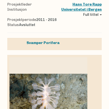
Prosjektleder
Hans Tore Rapp
Institusjon
Universitetet i Bergen
Full tittel
Prosjektperiode
2011 - 2016
Status
Avsluttet
Svamper
Porifera