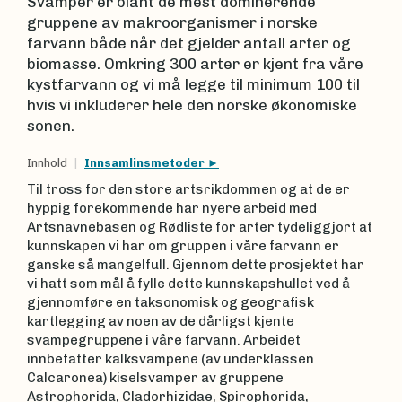
Svamper er blant de mest dominerende
gruppene av makroorganismer i norske
farvann både når det gjelder antall arter og
biomasse. Omkring 300 arter er kjent fra våre
kystfarvann og vi må legge til minimum 100 til
hvis vi inkluderer hele den norske økonomiske
sonen.
Innhold
Innsamlinsmetoder
Til tross for den store artsrikdommen og at de er
hyppig forekommende har nyere arbeid med
Artsnavnebasen og Rødliste for arter tydeliggjort at
kunnskapen vi har om gruppen i våre farvann er
ganske så mangelfull. Gjennom dette prosjektet har
vi hatt som mål å fylle dette kunnskapshullet ved å
gjennomføre en taksonomisk og geografisk
kartlegging av noen av de dårligst kjente
svampegruppene i våre farvann. Arbeidet
innbefatter kalksvampene (av underklassen
Calcaronea) kiselsvamper av gruppene
Astrophorida, Cladorhizidae, Spirophorida,