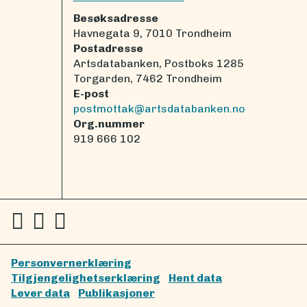
Besøksadresse
Havnegata 9, 7010 Trondheim
Postadresse
Artsdatabanken, Postboks 1285
Torgarden, 7462 Trondheim
E-post
postmottak@artsdatabanken.no
Org.nummer
919 666 102
Personvernerklæring
Tilgjengelighetserklæring
Hent data
Lever data
Publikasjoner