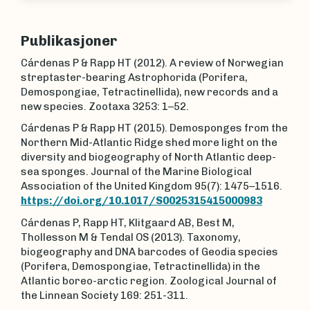
Publikasjoner
Cárdenas P & Rapp HT (2012). A review of Norwegian
streptaster-bearing Astrophorida (Porifera,
Demospongiae, Tetractinellida), new records and a
new species. Zootaxa 3253: 1–52.
Cárdenas P & Rapp HT (2015). Demosponges from the
Northern Mid-Atlantic Ridge shed more light on the
diversity and biogeography of North Atlantic deep-
sea sponges. Journal of the Marine Biological
Association of the United Kingdom 95(7): 1475–1516.
https://doi.org/10.1017/S0025315415000983
Cárdenas P, Rapp HT, Klitgaard AB, Best M,
Thollesson M & Tendal OS (2013). Taxonomy,
biogeography and DNA barcodes of Geodia species
(Porifera, Demospongiae, Tetractinellida) in the
Atlantic boreo-arctic region. Zoological Journal of
the Linnean Society 169: 251-311.