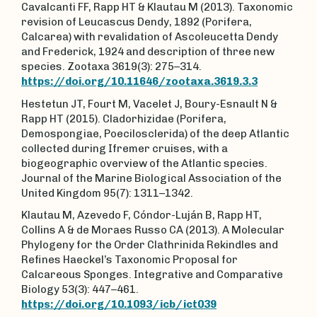
Cavalcanti FF, Rapp HT & Klautau M (2013). Taxonomic
revision of Leucascus Dendy, 1892 (Porifera,
Calcarea) with revalidation of Ascoleucetta Dendy
and Frederick, 1924 and description of three new
species. Zootaxa 3619(3): 275–314.
https://doi.org/10.11646/zootaxa.3619.3.3
Hestetun JT, Fourt M, Vacelet J, Boury-Esnault N &
Rapp HT (2015). Cladorhizidae (Porifera,
Demospongiae, Poecilosclerida) of the deep Atlantic
collected during Ifremer cruises, with a
biogeographic overview of the Atlantic species.
Journal of the Marine Biological Association of the
United Kingdom 95(7): 1311–1342.
Klautau M, Azevedo F, Cóndor-Luján B, Rapp HT,
Collins A & de Moraes Russo CA (2013). A Molecular
Phylogeny for the Order Clathrinida Rekindles and
Refines Haeckel’s Taxonomic Proposal for
Calcareous Sponges. Integrative and Comparative
Biology 53(3): 447–461.
https://doi.org/10.1093/icb/ict039