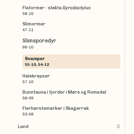
Flatormer - slekta
Gyrodactylus
58-10
Slimormer
47-11
Slimsporedyr
66-10
Svamper
55-10, 54-12
Halekrepser
57-10
Bunnfauna i fjorder i Møre og Romsdal
58-09
Flerbørstemarker i Skagerrak
53-09
Land