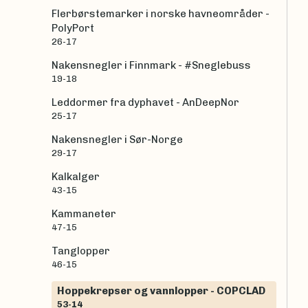
Flerbørstemarker i norske havneområder -
PolyPort
26-17
Nakensnegler i Finnmark - #Sneglebuss
19-18
Leddormer fra dyphavet - AnDeepNor
25-17
Nakensnegler i Sør-Norge
29-17
Kalkalger
43-15
Kammaneter
47-15
Tanglopper
46-15
Hoppekrepser og vannlopper - COPCLAD
53-14