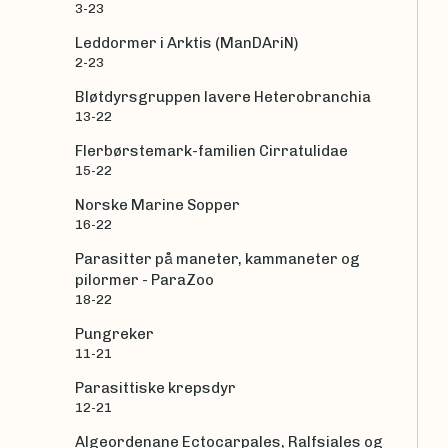
3-23
Leddormer i Arktis (ManDAriN)
2-23
Bløtdyrsgruppen lavere Heterobranchia
13-22
Flerbørstemark-familien Cirratulidae
15-22
Norske Marine Sopper
16-22
Parasitter på maneter, kammaneter og
pilormer - ParaZoo
18-22
Pungreker
11-21
Parasittiske krepsdyr
12-21
Algeordenane Ectocarpales, Ralfsiales og