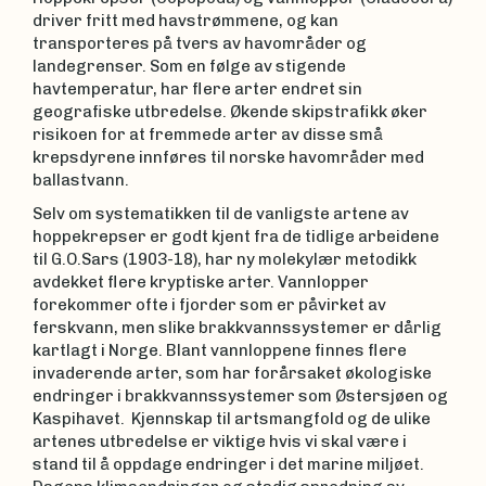
driver fritt med havstrømmene, og kan
transporteres på tvers av havområder og
landegrenser. Som en følge av stigende
havtemperatur, har flere arter endret sin
geografiske utbredelse. Økende skipstrafikk øker
risikoen for at fremmede arter av disse små
krepsdyrene innføres til norske havområder med
ballastvann.
Selv om systematikken til de vanligste artene av
hoppekrepser er godt kjent fra de tidlige arbeidene
til G.O.Sars (1903-18), har ny molekylær metodikk
avdekket flere kryptiske arter. Vannlopper
forekommer ofte i fjorder som er påvirket av
ferskvann, men slike brakkvannssystemer er dårlig
kartlagt i Norge. Blant vannloppene finnes flere
invaderende arter, som har forårsaket økologiske
endringer i brakkvannssystemer som Østersjøen og
Kaspihavet. Kjennskap til artsmangfold og de ulike
artenes utbredelse er viktige hvis vi skal være i
stand til å oppdage endringer i det marine miljøet.