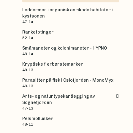
Leddormer i organisk anrikede habitater i
kystsonen
47-14
Rankefotinger
52-14
Småmaneter og kolonimaneter - HYPNO
48-14
Kryptiske flerbørstemarker
49-13
Parasitter på fisk i Oslofjorden - MonoMyx
48-13
Arts- og naturtypekartlegging av
Sognefjorden
47-13
Pelsmollusker
48-11