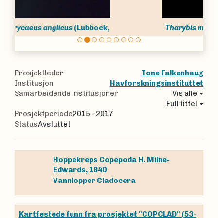
Tharybis macrophthalma
Sars, 1902
Prosjektleder
Tone Falkenhaug
Institusjon
Havforskningsinstituttet
Samarbeidende institusjoner
Vis alle
Full tittel
Prosjektperiode
2015 - 2017
Status
Avsluttet
Hoppekreps
Copepoda
H. Milne-
Edwards, 1840
Vannlopper
Cladocera
Kartfestede funn fra prosjektet "COPCLAD" (53-