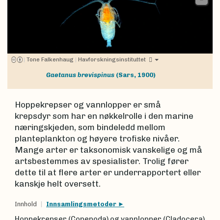
|
Tone Falkenhaug
|
Havforskningsinstituttet
Gaetanus brevispinus
(Sars, 1900)
Hoppekrepser og vannlopper er små
krepsdyr som har en nøkkelrolle i den marine
næringskjeden, som bindeledd mellom
planteplankton og høyere trofiske nivåer.
Mange arter er taksonomisk vanskelige og må
artsbestemmes av spesialister. Trolig fører
dette til at flere arter er underrapportert eller
kanskje helt oversett.
Innhold
Innsamlingsmetoder
Hoppekrepser (Copepoda) og vannlopper (Cladocera)