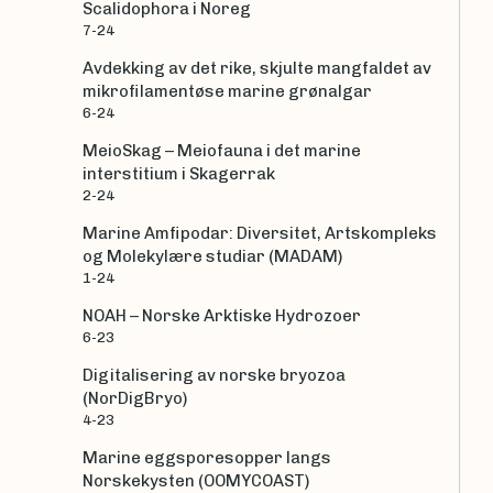
Scalidophora i Noreg
7-24
Avdekking av det rike, skjulte mangfaldet av
mikrofilamentøse marine grønalgar
6-24
MeioSkag – Meiofauna i det marine
interstitium i Skagerrak
2-24
Marine Amfipodar: Diversitet, Artskompleks
og Molekylære studiar (MADAM)
1-24
NOAH – Norske Arktiske Hydrozoer
6-23
Digitalisering av norske bryozoa
(NorDigBryo)
4-23
Marine eggsporesopper langs
Norskekysten (OOMYCOAST)