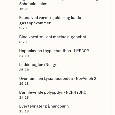
Sphacelariales
16-21
Fauna ved varme kjelder og kalde
gassoppkommer
3-20
Biodiversitet i det marine algebeltet
5-20
Hoppekreps i hyperbenthos - HYPCOP
24-19
Leddsnegler i Norge
26-19
Overfamilien Lysianassoidea - NorAmph 2
16-18
Bunnlevende polyppdyr - NORHYDRO
14-18
Evertebrater på hardbunn
15-18