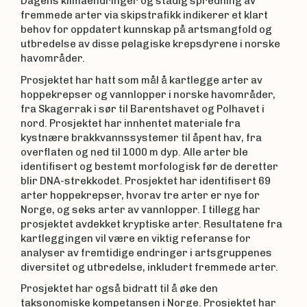
Dagens klimaendringer og stadig spredning av
fremmede arter via skipstrafikk indikerer et klart
behov for oppdatert kunnskap på artsmangfold og
utbredelse av disse pelagiske krepsdyrene i norske
havområder.
Prosjektet har hatt som mål å kartlegge arter av
hoppekrepser og vannlopper i norske havområder,
fra Skagerrak i sør til Barentshavet og Polhavet i
nord. Prosjektet har innhentet materiale fra
kystnære brakkvannssystemer til åpent hav, fra
overflaten og ned til 1000 m dyp. Alle arter ble
identifisert og bestemt morfologisk før de deretter
blir DNA-strekkodet. Prosjektet har identifisert 69
arter hoppekrepser, hvorav tre arter er nye for
Norge, og seks arter av vannlopper. I tillegg har
prosjektet avdekket kryptiske arter. Resultatene fra
kartleggingen vil være en viktig referanse for
analyser av fremtidige endringer i artsgruppenes
diversitet og utbredelse, inkludert fremmede arter.
Prosjektet har også bidratt til å øke den
taksonomiske kompetansen i Norge. Prosjektet har