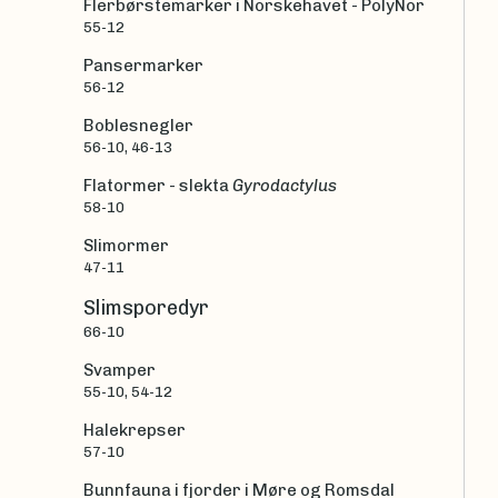
Flerbørstemarker i Norskehavet - PolyNor
55-12
Pansermarker
56-12
Boblesnegler
56-10, 46-13
Flatormer - slekta
Gyrodactylus
58-10
Slimormer
47-11
Slimsporedyr
66-10
Svamper
55-10, 54-12
Halekrepser
57-10
Bunnfauna i fjorder i Møre og Romsdal