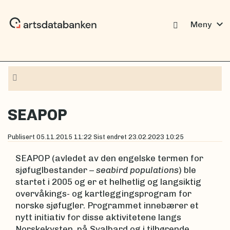
expand_more
Meny
Navigasjon
SEAPOP
Publisert
05.11.2015 11:22
Sist endret
23.02.2023 10:25
SEAPOP (avledet av den engelske termen for
sjøfuglbestander –
seabird populations
) ble
startet i 2005 og er et helhetlig og langsiktig
overvåkings- og kartleggingsprogram for
norske sjøfugler. Programmet innebærer et
nytt initiativ for disse aktivitetene langs
Norskekysten, på Svalbard og i tilhørende