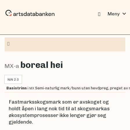
expand_more
Meny
Navigasjon
boreal hei
MX-a
NiN 2.0
Basistrinn
i
Semi-naturlig mark/bunn uten hevdpreg, preget av
MX
Fastmarksskogsmark som er avskoget og
holdt åpen i lang nok tid til at skogsmarkas
økosystemprosesser ikke lenger gjør seg
gjeldende.