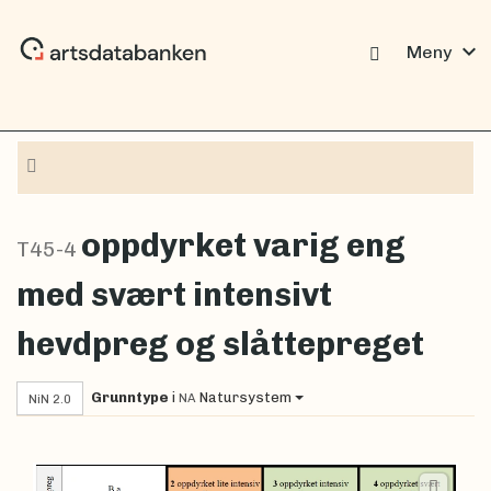
expand_more
Meny
Navigasjon
oppdyrket varig eng
T45-4
med svært intensivt
hevdpreg og slåttepreget
Grunntype
i
Natursystem
NA
NiN 2.0