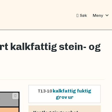
expand_more
Søk
Meny
t kalkfattig stein- og
kalkfattig fuktig
T13-10
grov ur