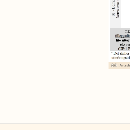
|
Artsd