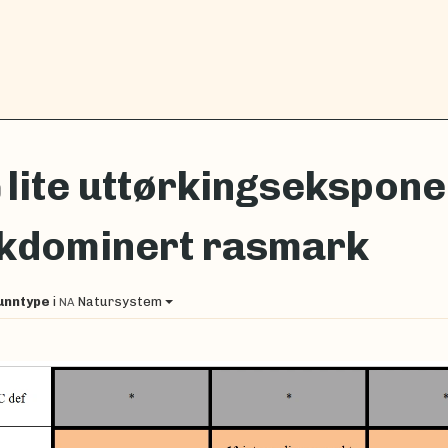
lite uttørkingseksponer
0
kdominert rasmark
unntype
i
Natursystem
NA