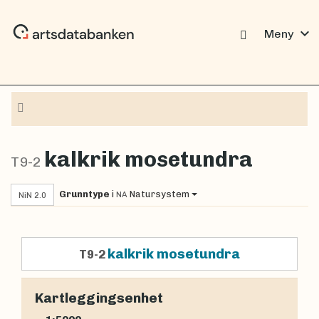
expand_more
Meny
Navigasjon
kalkrik mosetundra
T9-2
Grunntype
i
Natursystem
NA
NiN 2.0
kalkrik mosetundra
T9-2
Kartleggingsenhet