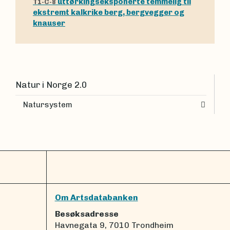
uttørkingseksponerte temmelig til
T1-C-8
ekstremt kalkrike berg, bergvegger og
knauser
Natur i Norge 2.0
Natursystem
Om Artsdatabanken
Besøksadresse
Havnegata 9, 7010 Trondheim