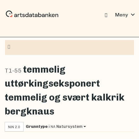
expand_more
Meny
Navigasjon
temmelig
T1-55
uttørkingseksponert
temmelig og svært kalkrik
bergknaus
Grunntype
i
Natursystem
NA
NiN 2.0