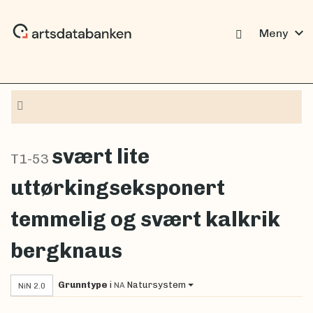
expand_more
Meny
Navigasjon
svært lite
T1-53
uttørkingseksponert
temmelig og svært kalkrik
bergknaus
Grunntype
i
Natursystem
NA
NiN 2.0