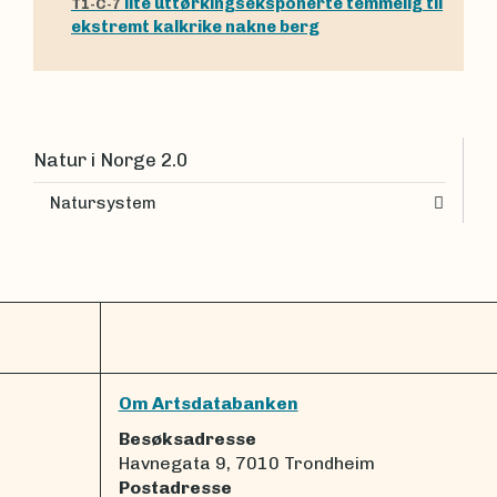
lite uttørkingseksponerte temmelig til
T1-C-7
ekstremt kalkrike nakne berg
Natur i Norge 2.0
Natursystem
Om Artsdatabanken
Besøksadresse
Havnegata 9, 7010 Trondheim
Postadresse