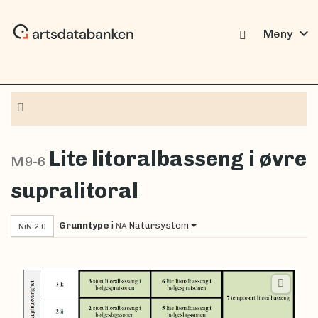
expand_more
Meny
Navigasjon
Lite litoralbasseng i øvre
M9-6
supralitoral
Grunntype
i
Natursystem
NA
NiN 2.0