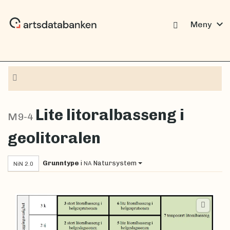
expand_more
Meny
Navigasjon
Lite litoralbasseng i
M9-4
geolitoralen
Grunntype
i
Natursystem
NA
NiN 2.0