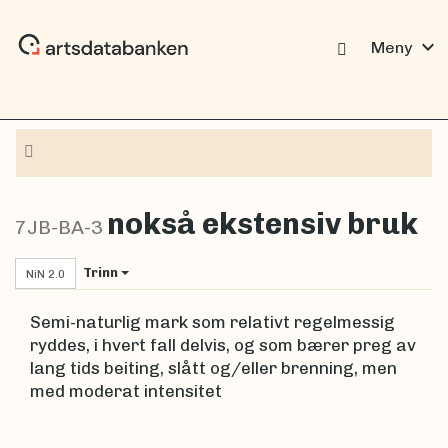
expand_more
Meny
Navigasjon
nokså ekstensiv bruk
7JB-BA-3
Trinn
NiN 2.0
Semi-naturlig mark som relativt regelmessig
ryddes, i hvert fall delvis, og som bærer preg av
lang tids beiting, slått og/eller brenning, men
med moderat intensitet