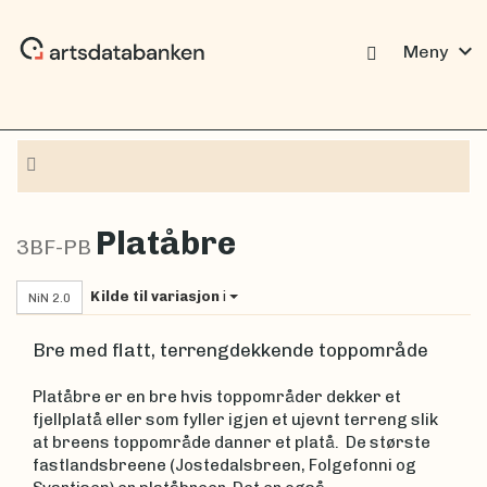
expand_more
Meny
Navigasjon
Platåbre
3BF-PB
Kilde til variasjon
i
NiN 2.0
Bre med flatt, terrengdekkende toppområde
Platåbre er en bre hvis toppområder dekker et
fjellplatå eller som fyller igjen et ujevnt terreng slik
at breens toppområde danner et platå. De største
fastlandsbreene (Jostedalsbreen, Folgefonni og