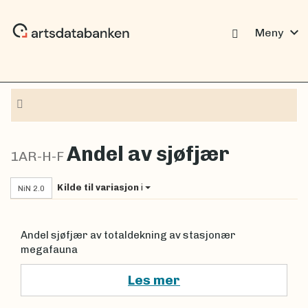
expand_more
Meny
Navigasjon
Andel av sjøfjær
1AR-H-F
Kilde til variasjon
i
NiN 2.0
Andel sjøfjær av totaldekning av stasjonær
megafauna
Les mer