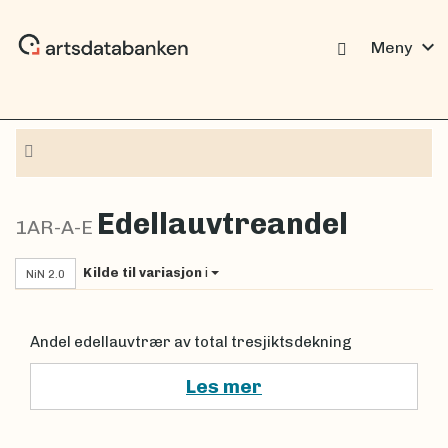
expand_more
Meny
Navigasjon
Edellauvtreandel
1AR-A-E
Kilde til variasjon
i
NiN 2.0
Andel edellauvtrær av total tresjiktsdekning
Les mer