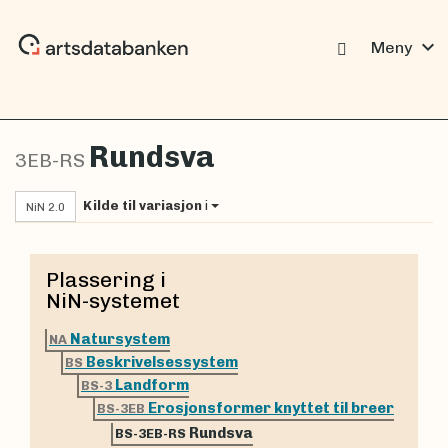
expand_more
Meny
Rundsva
3EB-RS
Kilde til variasjon
i
NiN 2.0
Plassering i
NiN-systemet
Natursystem
NA
Beskrivelsessystem
BS
Landform
BS-3
Erosjonsformer knyttet til breer
BS-3EB
Rundsva
BS-3EB-RS