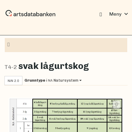
expand_more
Meny
Navigasjon
svak lågurtskog
T4-2
Grunntype
i
Natursystem
NA
NiN 2.0