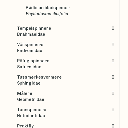
Rødbrun bladspinner
Phyllodesma ilicifolia
Tempelspinnere
Brahmaeidae
Vårspinnere
Endromidae
Påfuglspinnere
Saturniidae
Tussmørkesvermere
Sphingidae
Målere
Geometridae
Tannspinnere
Notodontidae
Praktfly