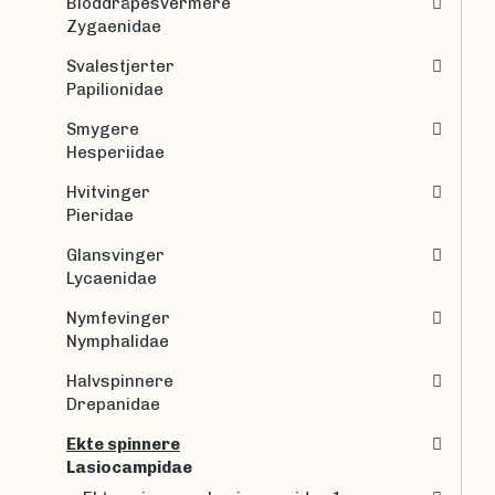
Bloddråpesvermere
Zygaenidae
Svalestjerter
Papilionidae
Smygere
Hesperiidae
Hvitvinger
Pieridae
Glansvinger
Lycaenidae
Nymfevinger
Nymphalidae
Halvspinnere
Drepanidae
Ekte spinnere
Lasiocampidae