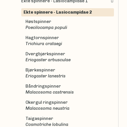
Ekte spinnere - Lasiocampidae 1
Ekte spinnere - Lasiocampidae 2
Høstspinner
Poecilocampa populi
Hagtornspinner
Trichiura crataegi
Dvergbjørkspinner
Eriogaster arbusculae
Bjørkespinner
Eriogaster lanestris
Båndringspinner
Malacosoma castrensis
Okergul ringspinner
Malacosoma neustria
Taigaspinner
Cosmotriche lobulina