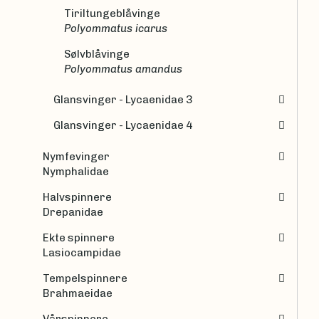
Tiriltungeblåvinge
Polyommatus icarus
Sølvblåvinge
Polyommatus amandus
Glansvinger - Lycaenidae 3
Glansvinger - Lycaenidae 4
Nymfevinger
Nymphalidae
Halvspinnere
Drepanidae
Ekte spinnere
Lasiocampidae
Tempelspinnere
Brahmaeidae
Vårspinnere