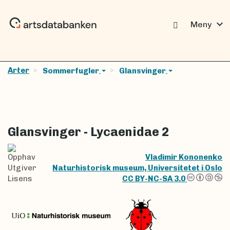
expand_more
Meny
Arter
Sommerfugler
Glansvinger
Glansvinger - Lycaenidae 2
Opphav
Vladimir Kononenko
Utgiver
Naturhistorisk museum, Universitetet i Oslo
Lisens
CC BY-NC-SA 3.0