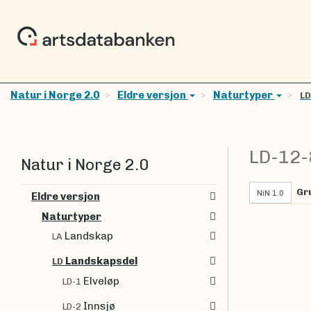
Natur i Norge 2.0
Eldre versjon
Naturtyper
L
LD-12
Natur i Norge 2.0
Gr
NiN 1.0
Eldre versjon
Naturtyper
Landskap
LA
Landskapsdel
LD
Elveløp
LD-1
Innsjø
LD-2