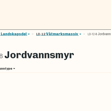
Landskapsdel
Våtmarksmassiv
Jordvann
D
LD-12
LD-12-8
Jordvannsmyr
-8
unntype