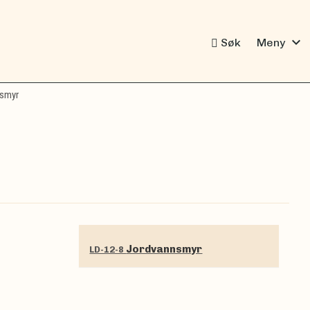
expand_more
Søk
Meny
smyr
Jordvannsmyr
LD-12-8