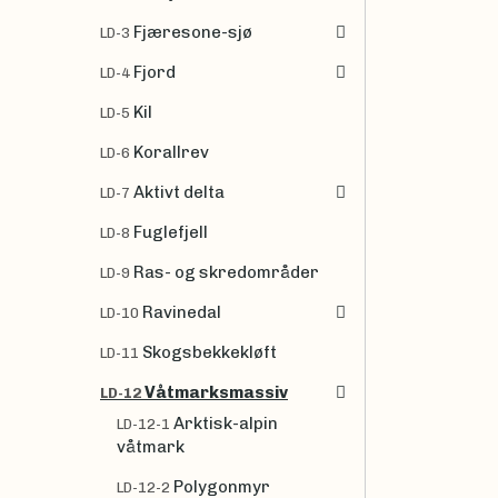
Fjæresone-sjø
LD-3
Fjord
LD-4
Kil
LD-5
Korallrev
LD-6
Aktivt delta
LD-7
Fuglefjell
LD-8
Ras- og skredområder
LD-9
Ravinedal
LD-10
Skogsbekkekløft
LD-11
Våtmarksmassiv
LD-12
Arktisk-alpin
LD-12-1
våtmark
Polygonmyr
LD-12-2