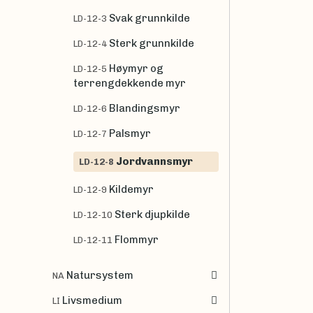
Svak grunnkilde
LD-12-3
Sterk grunnkilde
LD-12-4
Høymyr og
LD-12-5
terrengdekkende myr
Blandingsmyr
LD-12-6
Palsmyr
LD-12-7
Jordvannsmyr
LD-12-8
Kildemyr
LD-12-9
Sterk djupkilde
LD-12-10
Flommyr
LD-12-11
Natursystem
NA
Livsmedium
LI