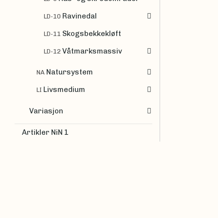
Ravinedal
LD-10
Skogsbekkekløft
LD-11
Våtmarksmassiv
LD-12
Natursystem
NA
Livsmedium
LI
Variasjon
Artikler NiN 1