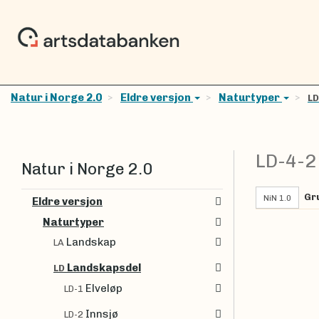
Natur i Norge 2.0
Eldre versjon
Naturtyper
L
LD-4-
Natur i Norge 2.0
Gr
NiN 1.0
Eldre versjon
Naturtyper
Landskap
LA
Landskapsdel
LD
Elveløp
LD-1
Innsjø
LD-2