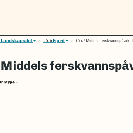
Landskapsdel
Fjord
Middels ferskvannspåvirket
D
LD-4
LD-4-2
Middels ferskvannspåv
2
unntype