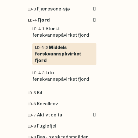
Fjæresone-sjø
LD-3
Fjord
LD-4
Sterkt
LD-4-1
ferskvannspåvirket fjord
Middels
LD-4-2
ferskvannspåvirket
fjord
Lite
LD-4-3
ferskvannspåvirket fjord
Kil
LD-5
Korallrev
LD-6
Aktivt delta
LD-7
Fuglefjell
LD-8
Ras- og skredområder
LD-9