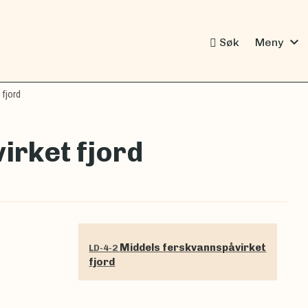
expand_more
Søk
Meny
 fjord
irket fjord
Middels ferskvannspåvirket
LD-4-2
fjord