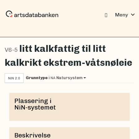
expand_more
Meny
litt kalkfattig til litt
V6-5
kalkrikt ekstrem-våtsnøleie
Grunntype
i
Natursystem
NA
NiN 2.0
Plassering i
NiN-systemet
Beskrivelse