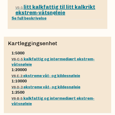
litt kalkfattig til litt kalkrikt
V6-5
ekstrem-våtsnøleie
Se full beskrivelse
Kartleggingsenhet
1:5000
kalkfattig og intermediært ekstrem-
V6-C-5
våtsnøleie
1:20000
ekstreme våt- og kildesnøleie
V6-E-3
1:10000
ekstreme våt- og kildesnøleie
V6-D-3
1:2500
kalkfattig og intermediært ekstrem-
V6-B-5
våtsnøleie