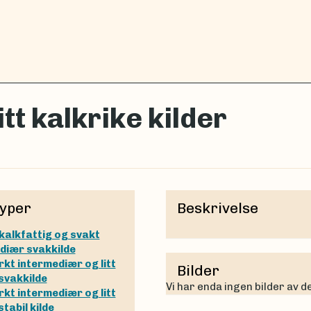
 litt kalkrike kilder
yper
Beskrivelse
t kalkfattig og svakt
diær svakkilde
rkt intermediær og litt
Bilder
 svakkilde
Vi har enda ingen bilder av 
rkt intermediær og litt
stabil kilde