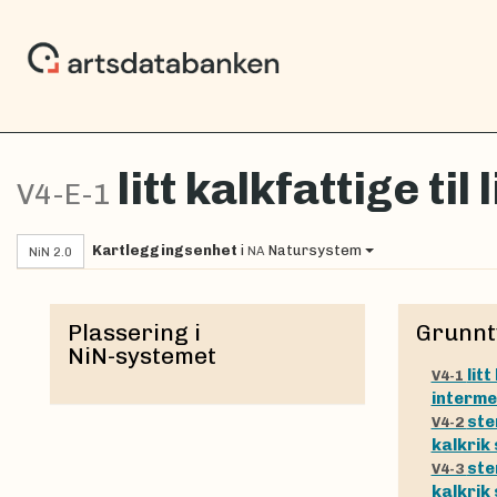
litt kalkfattige til
V4-E-1
Kartleggingsenhet
i
Natursystem
NA
NiN 2.0
Plassering i
Grunnt
NiN-systemet
lit
V4-1
interme
ste
V4-2
kalkrik
ste
V4-3
kalkrik 