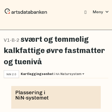
expand_more
Meny
svært og temmelig
V1-B-2
kalkfattige øvre fastmatter
og tuenivå
Kartleggingsenhet
i
Natursystem
NA
NiN 2.0
Plassering i
NiN-systemet