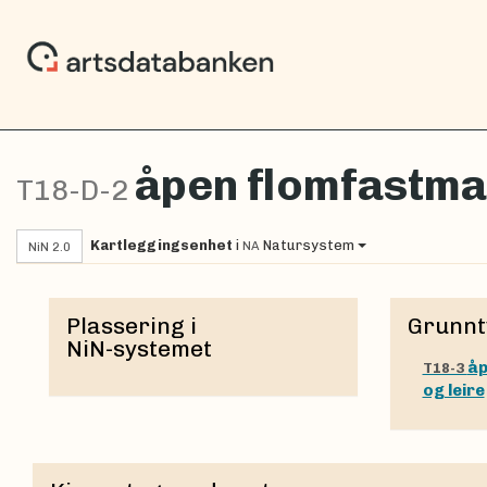
åpen flomfastmark
T18-D-2
Kartleggingsenhet
i
Natursystem
NA
NiN 2.0
Plassering i
Grunnt
NiN-systemet
åp
T18-3
og leire