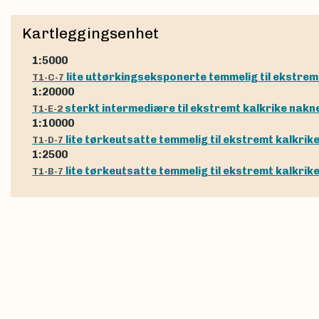
Kartleggingsenhet
1:5000
lite uttørkingseksponerte temmelig til ekstrem
T1-C-7
1:20000
sterkt intermediære til ekstremt kalkrike nakn
T1-E-2
1:10000
lite tørkeutsatte temmelig til ekstremt kalkrik
T1-D-7
1:2500
lite tørkeutsatte temmelig til ekstremt kalkri
T1-B-7