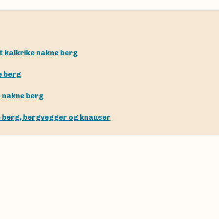
t kalkrike nakne berg
e berg
e nakne berg
ke berg, bergvegger og knauser