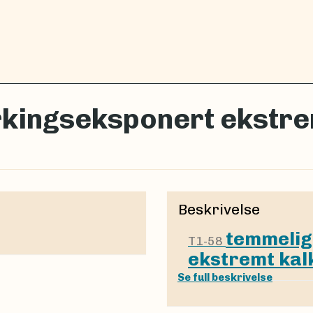
ørkingseksponert ekstr
Beskrivelse
temmelig
T1-58
ekstremt kal
Se full beskrivelse