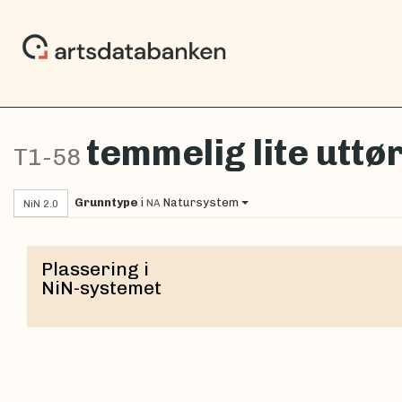
temmelig lite utt
T1-58
Grunntype
i
Natursystem
NA
NiN 2.0
Plassering i
NiN-systemet