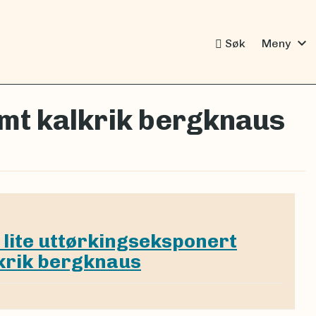
expand_more
Søk
Meny
emt kalkrik bergknaus
 lite uttørkingseksponert
krik bergknaus