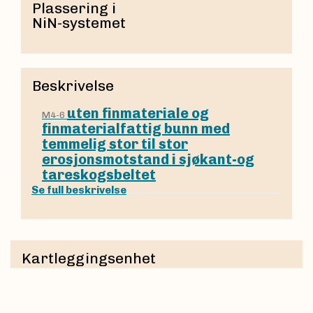
Plassering i
NiN-systemet
Beskrivelse
uten finmateriale og
M4-6
finmaterialfattig bunn med
temmelig stor til stor
erosjonsmotstand i sjøkant-og
tareskogsbeltet
Se full beskrivelse
Kartleggingsenhet