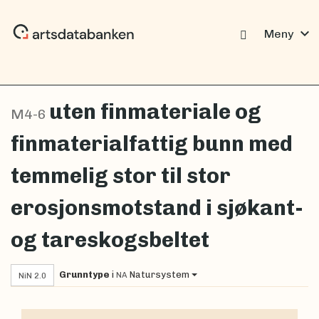
expand_more
Meny
uten finmateriale og
M4-6
finmaterialfattig bunn med
temmelig stor til stor
erosjonsmotstand i sjøkant-
og tareskogsbeltet
Grunntype
i
Natursystem
NA
NiN 2.0