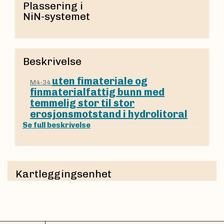
Plassering i
NiN-systemet
Beskrivelse
uten fimateriale og
M4-34
finmaterialfattig bunn med
temmelig stor til stor
erosjonsmotstand i hydrolitoral
Se full beskrivelse
Kartleggingsenhet