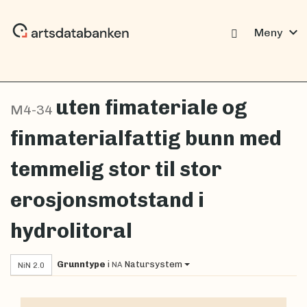
expand_more
Meny
uten fimateriale og
M4-34
finmaterialfattig bunn med
temmelig stor til stor
erosjonsmotstand i
hydrolitoral
Grunntype
i
Natursystem
NA
NiN 2.0