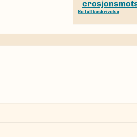
erosjonsmots
Se full beskrivelse