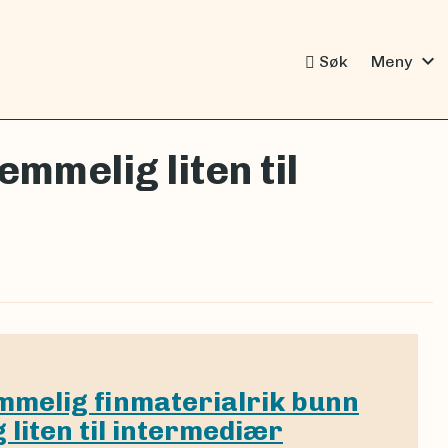
expand_more
Søk
Meny
emmelig liten til
temmelig finmaterialrik bunn
liten til intermediær