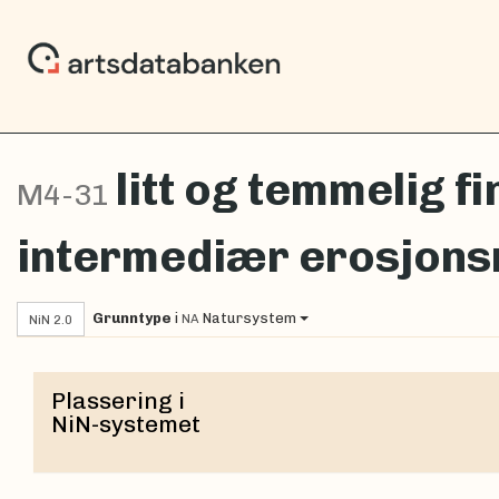
litt og temmelig f
M4-31
intermediær erosjonsm
Grunntype
i
Natursystem
NA
NiN 2.0
Plassering i
NiN-systemet